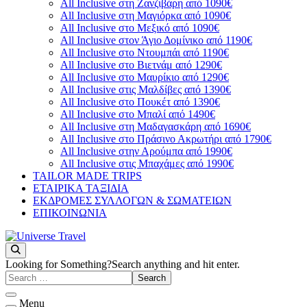
All Inclusive στη Ζανζιβάρη από 1090€
All Inclusive στη Μαγιόρκα από 1090€
All Inclusive στο Μεξικό από 1090€
All Inclusive στον Άγιο Δομίνικο από 1190€
All Inclusive στο Ντουμπάι από 1190€
All Inclusive στο Βιετνάμ από 1290€
All Inclusive στο Μαυρίκιο από 1290€
All Inclusive στις Μαλδίβες από 1390€
All Inclusive στο Πουκέτ από 1390€
All Inclusive στο Μπαλί από 1490€
All Inclusive στη Μαδαγασκάρη από 1690€
All Inclusive στο Πράσινο Ακρωτήρι από 1790€
All Inclusive στην Αρούμπα από 1990€
All Inclusive στις Μπαχάμες από 1990€
TAILOR MADE TRIPS
ΕΤΑΙΡΙΚΑ ΤΑΞΙΔΙΑ
ΕΚΔΡΟΜΕΣ ΣΥΛΛΟΓΩΝ & ΣΩΜΑΤΕΙΩΝ
ΕΠΙΚΟΙΝΩΝΙΑ
You will love the way you travel
Universe Travel
Looking for Something?
Search anything and hit enter.
Menu