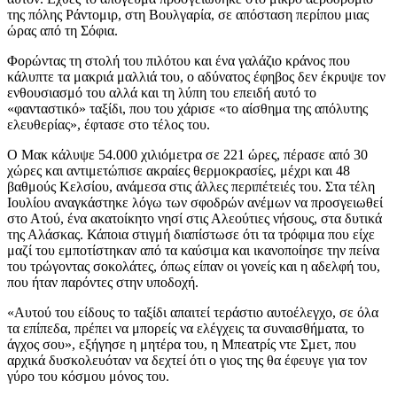
της πόλης Ράντομιρ, στη Βουλγαρία, σε απόσταση περίπου μιας
ώρας από τη Σόφια.
Φορώντας τη στολή του πιλότου και ένα γαλάζιο κράνος που
κάλυπτε τα μακριά μαλλιά του, ο αδύνατος έφηβος δεν έκρυψε τον
ενθουσιασμό του αλλά και τη λύπη του επειδή αυτό το
«φανταστικό» ταξίδι, που του χάρισε «το αίσθημα της απόλυτης
ελευθερίας», έφτασε στο τέλος του.
Ο Μακ κάλυψε 54.000 χιλιόμετρα σε 221 ώρες, πέρασε από 30
χώρες και αντιμετώπισε ακραίες θερμοκρασίες, μέχρι και 48
βαθμούς Κελσίου, ανάμεσα στις άλλες περιπέτειές του. Στα τέλη
Ιουλίου αναγκάστηκε λόγω των σφοδρών ανέμων να προσγειωθεί
στο Ατού, ένα ακατοίκητο νησί στις Αλεούτιες νήσους, στα δυτικά
της Αλάσκας. Κάποια στιγμή διαπίστωσε ότι τα τρόφιμα που είχε
μαζί του εμποτίστηκαν από τα καύσιμα και ικανοποίησε την πείνα
του τρώγοντας σοκολάτες, όπως είπαν οι γονείς και η αδελφή του,
που ήταν παρόντες στην υποδοχή.
«Αυτού του είδους το ταξίδι απαιτεί τεράστιο αυτοέλεγχο, σε όλα
τα επίπεδα, πρέπει να μπορείς να ελέγχεις τα συναισθήματα, το
άγχος σου», εξήγησε η μητέρα του, η Μπεατρίς ντε Σμετ, που
αρχικά δυσκολευόταν να δεχτεί ότι ο γιος της θα έφευγε για τον
γύρο του κόσμου μόνος του.