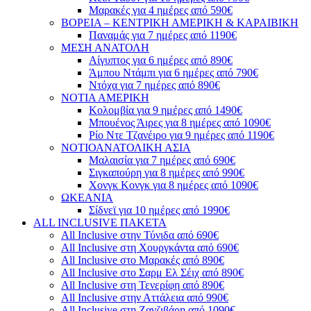
Μαρακές για 4 ημέρες από 590€
ΒΟΡΕΙΑ – ΚΕΝΤΡΙΚΗ ΑΜΕΡΙΚΗ & ΚΑΡΑΙΒΙΚΗ
Παναμάς για 7 ημέρες από 1190€
ΜΕΣΗ ΑΝΑΤΟΛΗ
Αίγυπτος για 6 ημέρες από 890€
Άμπου Ντάμπι για 6 ημέρες από 790€
Ντόχα για 7 ημέρες από 890€
ΝΟΤΙΑ ΑΜΕΡΙΚΗ
Κολομβία για 9 ημέρες από 1490€
Μπουένος Άιρες για 8 ημέρες από 1090€
Ρίο Ντε Τζανέιρο για 9 ημέρες από 1190€
ΝΟΤΙΟΑΝΑΤΟΛΙΚΗ ΑΣΙΑ
Μαλαισία για 7 ημέρες από 690€
Σιγκαπούρη για 8 ημέρες από 990€
Χονγκ Κονγκ για 8 ημέρες από 1090€
ΩΚΕΑΝΙΑ
Σίδνεϊ για 10 ημέρες από 1990€
ALL INCLUSIVE ΠΑΚΕΤΑ
All Inclusive στην Τύνιδα από 690€
All Inclusive στη Χουργκάντα από 690€
All Inclusive στο Μαρακές από 890€
All Inclusive στο Σαρμ Ελ Σέιχ από 890€
All Inclusive στη Τενερίφη από 890€
All Inclusive στην Αττάλεια από 990€
All Inclusive στη Ζανζιβάρη από 1090€