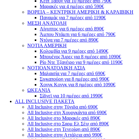
Κέιπ Τάουν για 10 ημέρες από 790€
Μαρακές για 4 ημέρες από 590€
ΒΟΡΕΙΑ – ΚΕΝΤΡΙΚΗ ΑΜΕΡΙΚΗ & ΚΑΡΑΙΒΙΚΗ
Παναμάς για 7 ημέρες από 1190€
ΜΕΣΗ ΑΝΑΤΟΛΗ
Αίγυπτος για 6 ημέρες από 890€
Άμπου Ντάμπι για 6 ημέρες από 790€
Ντόχα για 7 ημέρες από 890€
ΝΟΤΙΑ ΑΜΕΡΙΚΗ
Κολομβία για 9 ημέρες από 1490€
Μπουένος Άιρες για 8 ημέρες από 1090€
Ρίο Ντε Τζανέιρο για 9 ημέρες από 1190€
ΝΟΤΙΟΑΝΑΤΟΛΙΚΗ ΑΣΙΑ
Μαλαισία για 7 ημέρες από 690€
Σιγκαπούρη για 8 ημέρες από 990€
Χονγκ Κονγκ για 8 ημέρες από 1090€
ΩΚΕΑΝΙΑ
Σίδνεϊ για 10 ημέρες από 1990€
ALL INCLUSIVE ΠΑΚΕΤΑ
All Inclusive στην Τύνιδα από 690€
All Inclusive στη Χουργκάντα από 690€
All Inclusive στο Μαρακές από 890€
All Inclusive στο Σαρμ Ελ Σέιχ από 890€
All Inclusive στη Τενερίφη από 890€
All Inclusive στην Αττάλεια από 990€