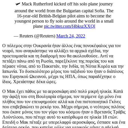
🛩️ Mack Rutherford kicked off his solo plane journey
around the world from the Bulgarian capital Sofia. The
16-year-old British-Belgian pilot aims to become the
youngest person to fly solo around the world in a small
plane
pic.twitter.com/f4bkszXXQl
— Reuters (@Reuters)
March 24, 2022
Ο πόλεμος στην Ουκρανία ήταν άλλος ένας πονοκέφαλος για τον
νεαρό, που αναγκάστηκε να αλλάξει τα αρχικά σχέδια, την
προετοιμασία και τη διαδρομή που θα ακολουθούσε. Αντί να
πετάξει πάνω από τη Ρωσία, παρεξέκλινε της πορείας του και
πέρασε νότια, από το Πακιστάν, την Ινδία, τη Νότια Κορέα και την
Ιαπωνία. Το δυσκολότερο μέρος του ταξιδιού του ήταν ο διάπλους
του Ειρηνικού Ωκεανού, μέχρι τις ΗΠΑ, όπως παραδέχτηκε ο
ίδιος. Χρειάστηκε δέκα ώρες.
Ο Μακ έχει πάθος με τα αεροσκάφη από πολύ μικρή ηλικία. Κατά
την άφιξή του στη Βουλγαρία σήμερα, τον περίμενε όχι μόνο ένα
πλήθος που τον επευφημούσε αλλά και ένα πιστοποιητικό Γκίνες
που επιβεβαιώνει το ρεκόρ του. Μέχρι σήμερα, ο νεότερος πιλότος
που έκανε μόνος του τον γύρο του κόσμου ήταν ο Βρετανός Τράβις
Λούντλοου, που πέτυχε αυτό το κατόρθωμα σε ηλικία 18 ετών.
Επειδή ο Μακ πέταξε με υπερελαφρύ αεροσκάφος, έσπασε και ένα
δεύτερο ρεκόρ, που κατείχε μόλις για μερικούς μήνες η αδελφή