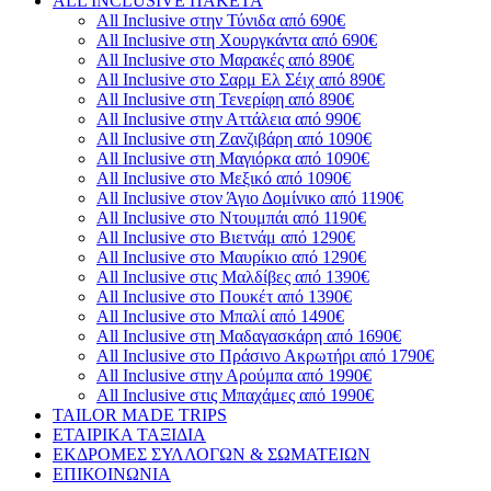
ALL INCLUSIVE ΠΑΚΕΤΑ
All Inclusive στην Τύνιδα από 690€
All Inclusive στη Χουργκάντα από 690€
All Inclusive στο Μαρακές από 890€
All Inclusive στο Σαρμ Ελ Σέιχ από 890€
All Inclusive στη Τενερίφη από 890€
All Inclusive στην Αττάλεια από 990€
All Inclusive στη Ζανζιβάρη από 1090€
All Inclusive στη Μαγιόρκα από 1090€
All Inclusive στο Μεξικό από 1090€
All Inclusive στον Άγιο Δομίνικο από 1190€
All Inclusive στο Ντουμπάι από 1190€
All Inclusive στο Βιετνάμ από 1290€
All Inclusive στο Μαυρίκιο από 1290€
All Inclusive στις Μαλδίβες από 1390€
All Inclusive στο Πουκέτ από 1390€
All Inclusive στο Μπαλί από 1490€
All Inclusive στη Μαδαγασκάρη από 1690€
All Inclusive στο Πράσινο Ακρωτήρι από 1790€
All Inclusive στην Αρούμπα από 1990€
All Inclusive στις Μπαχάμες από 1990€
TAILOR MADE TRIPS
ΕΤΑΙΡΙΚΑ ΤΑΞΙΔΙΑ
ΕΚΔΡΟΜΕΣ ΣΥΛΛΟΓΩΝ & ΣΩΜΑΤΕΙΩΝ
ΕΠΙΚΟΙΝΩΝΙΑ