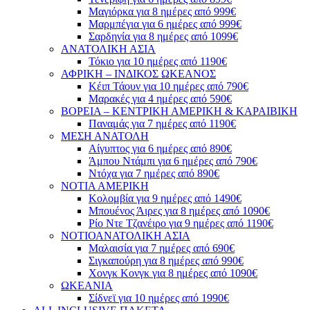
Μαγιόρκα για 8 ημέρες από 999€
Μαρμπέγια για 6 ημέρες από 999€
Σαρδηνία για 8 ημέρες από 1099€
ΑΝΑΤΟΛΙΚΗ ΑΣΙΑ
Τόκιο για 10 ημέρες από 1190€
ΑΦΡΙΚΗ – ΙΝΔΙΚΟΣ ΩΚΕΑΝΟΣ
Κέιπ Τάουν για 10 ημέρες από 790€
Μαρακές για 4 ημέρες από 590€
ΒΟΡΕΙΑ – ΚΕΝΤΡΙΚΗ ΑΜΕΡΙΚΗ & ΚΑΡΑΙΒΙΚΗ
Παναμάς για 7 ημέρες από 1190€
ΜΕΣΗ ΑΝΑΤΟΛΗ
Αίγυπτος για 6 ημέρες από 890€
Άμπου Ντάμπι για 6 ημέρες από 790€
Ντόχα για 7 ημέρες από 890€
ΝΟΤΙΑ ΑΜΕΡΙΚΗ
Κολομβία για 9 ημέρες από 1490€
Μπουένος Άιρες για 8 ημέρες από 1090€
Ρίο Ντε Τζανέιρο για 9 ημέρες από 1190€
ΝΟΤΙΟΑΝΑΤΟΛΙΚΗ ΑΣΙΑ
Μαλαισία για 7 ημέρες από 690€
Σιγκαπούρη για 8 ημέρες από 990€
Χονγκ Κονγκ για 8 ημέρες από 1090€
ΩΚΕΑΝΙΑ
Σίδνεϊ για 10 ημέρες από 1990€