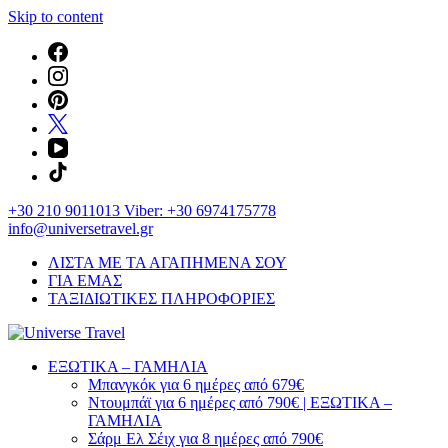
Skip to content
+30 210 9011013 Viber: +30 6974175778
info@universetravel.gr
ΛΙΣΤΑ ΜΕ ΤΑ ΑΓΑΠΗΜΕΝΑ ΣΟΥ
ΓΙΑ ΕΜΑΣ
ΤΑΞΙΔΙΩΤΙΚΕΣ ΠΛΗΡΟΦΟΡΙΕΣ
You will love the way you travel
ΕΞΩΤΙΚΑ – ΓΑΜΗΛΙΑ
Universe Travel
Μπανγκόκ για 6 ημέρες από 679€
Ντουμπάϊ για 6 ημέρες από 790€ | ΕΞΩΤΙΚΑ –
ΓΑΜΗΛΙΑ
Σάρμ Ελ Σέιχ για 8 ημέρες από 790€