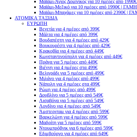
Μαϊάμι-Άγιος Δομίνικος για 10 ημέρες από 1
Μαϊάμι-Μεξικό για 10 ημέρες από 1990€ | Γ
Μαϊάμι-Μπαχάμες για 10 ημέρες από 2390€ |
ΑΤΟΜΙΚΑ ΤΑΞΙΔΙΑ
ΕΥΡΩΠΗ
Βενετία για 4 ημέρες από 399€
Μάλτα για 4 ημέρες από 399€
Βουδαπέστη για 4 ημέρες από 429€
Βουκουρέστι για 4 ημέρες από 429€
Κρακοβία για 4 ημέρες από 449€
Κωνσταντινούπολη για 4 ημέρες από 449€
Πράγα για 5 ημέρες από 449€
Βιέννη για 4 ημέρες στα 499€
Βελιγράδι για 5 ημέρες από 499€
Μιλάνο για 4 ημέρες από 499€
Νάπολη για 4 ημέρες στα 499€
Ρώμη για 4 ημέρες από 499€
Δουβλίνο για 5 ημέρες από 549€
Λισαβόνα για 5 ημέρες από 549€
Λονδίνο για 4 ημέρες από 549€
Άμστερνταμ για 4 ημέρες από 599€
Βαρκελώνη για 4 ημέρες από 599€
Μαδρίτη για 5 ημέρες από 599€
Ντουμπρόβνικ για 6 ημέρες από 599€
Εδιμβούργο για 4 ημέρες από 649€