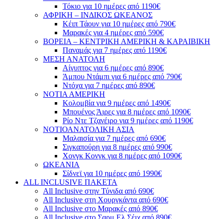
Τόκιο για 10 ημέρες από 1190€
ΑΦΡΙΚΗ – ΙΝΔΙΚΟΣ ΩΚΕΑΝΟΣ
Κέιπ Τάουν για 10 ημέρες από 790€
Μαρακές για 4 ημέρες από 590€
ΒΟΡΕΙΑ – ΚΕΝΤΡΙΚΗ ΑΜΕΡΙΚΗ & ΚΑΡΑΙΒΙΚΗ
Παναμάς για 7 ημέρες από 1190€
ΜΕΣΗ ΑΝΑΤΟΛΗ
Αίγυπτος για 6 ημέρες από 890€
Άμπου Ντάμπι για 6 ημέρες από 790€
Ντόχα για 7 ημέρες από 890€
ΝΟΤΙΑ ΑΜΕΡΙΚΗ
Κολομβία για 9 ημέρες από 1490€
Μπουένος Άιρες για 8 ημέρες από 1090€
Ρίο Ντε Τζανέιρο για 9 ημέρες από 1190€
ΝΟΤΙΟΑΝΑΤΟΛΙΚΗ ΑΣΙΑ
Μαλαισία για 7 ημέρες από 690€
Σιγκαπούρη για 8 ημέρες από 990€
Χονγκ Κονγκ για 8 ημέρες από 1090€
ΩΚΕΑΝΙΑ
Σίδνεϊ για 10 ημέρες από 1990€
ALL INCLUSIVE ΠΑΚΕΤΑ
All Inclusive στην Τύνιδα από 690€
All Inclusive στη Χουργκάντα από 690€
All Inclusive στο Μαρακές από 890€
All Inclusive στο Σαρμ Ελ Σέιχ από 890€