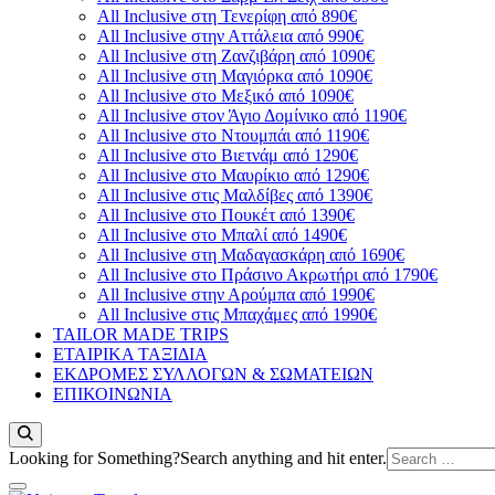
All Inclusive στη Τενερίφη από 890€
All Inclusive στην Αττάλεια από 990€
All Inclusive στη Ζανζιβάρη από 1090€
All Inclusive στη Μαγιόρκα από 1090€
All Inclusive στο Μεξικό από 1090€
All Inclusive στον Άγιο Δομίνικο από 1190€
All Inclusive στο Ντουμπάι από 1190€
All Inclusive στο Βιετνάμ από 1290€
All Inclusive στο Μαυρίκιο από 1290€
All Inclusive στις Μαλδίβες από 1390€
All Inclusive στο Πουκέτ από 1390€
All Inclusive στο Μπαλί από 1490€
All Inclusive στη Μαδαγασκάρη από 1690€
All Inclusive στο Πράσινο Ακρωτήρι από 1790€
All Inclusive στην Αρούμπα από 1990€
All Inclusive στις Μπαχάμες από 1990€
TAILOR MADE TRIPS
ΕΤΑΙΡΙΚΑ ΤΑΞΙΔΙΑ
ΕΚΔΡΟΜΕΣ ΣΥΛΛΟΓΩΝ & ΣΩΜΑΤΕΙΩΝ
ΕΠΙΚΟΙΝΩΝΙΑ
Looking for Something?
Search anything and hit enter.