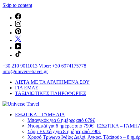
Skip to content
+30 210 9011013 Viber: +30 6974175778
info@universetravel.gr
ΛΙΣΤΑ ΜΕ ΤΑ ΑΓΑΠΗΜΕΝΑ ΣΟΥ
ΓΙΑ ΕΜΑΣ
ΤΑΞΙΔΙΩΤΙΚΕΣ ΠΛΗΡΟΦΟΡΙΕΣ
You will love the way you travel
ΕΞΩΤΙΚΑ – ΓΑΜΗΛΙΑ
Universe Travel
Μπανγκόκ για 6 ημέρες από 679€
Ντουμπάϊ για 6 ημέρες από 790€ | ΕΞΩΤΙΚΑ – ΓΑΜΗ
Σάρμ Ελ Σέιχ για 8 ημέρες από 790€
Χρυσό Τρίγωνο Ινδίας Δελχί, Άγκρα, Τζαϊπούρ – 8 ημέ