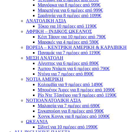
Μαγιόρκα για 8 ημέρες από 999€
Μαρμπέγια για 6 ημέρες από 999€
Σαρδηνία για 8 ημέρες από 1099€
ΑΝΑΤΟΛΙΚΗ ΑΣΙΑ
Τόκιο για 10 ημέρες από 1190€
ΑΦΡΙΚΗ – ΙΝΔΙΚΟΣ ΩΚΕΑΝΟΣ
Κέιπ Τάουν για 10 ημέρες από 790€
Μαρακές για 4 ημέρες από 590€
ΒΟΡΕΙΑ – ΚΕΝΤΡΙΚΗ ΑΜΕΡΙΚΗ & ΚΑΡΑΙΒΙΚΗ
Παναμάς για 7 ημέρες από 1190€
ΜΕΣΗ ΑΝΑΤΟΛΗ
Αίγυπτος για 6 ημέρες από 890€
Άμπου Ντάμπι για 6 ημέρες από 790€
Ντόχα για 7 ημέρες από 890€
ΝΟΤΙΑ ΑΜΕΡΙΚΗ
Κολομβία για 9 ημέρες από 1490€
Μπουένος Άιρες για 8 ημέρες από 1090€
Ρίο Ντε Τζανέιρο για 9 ημέρες από 1190€
ΝΟΤΙΟΑΝΑΤΟΛΙΚΗ ΑΣΙΑ
Μαλαισία για 7 ημέρες από 690€
Σιγκαπούρη για 8 ημέρες από 990€
Χονγκ Κονγκ για 8 ημέρες από 1090€
ΩΚΕΑΝΙΑ
Σίδνεϊ για 10 ημέρες από 1990€