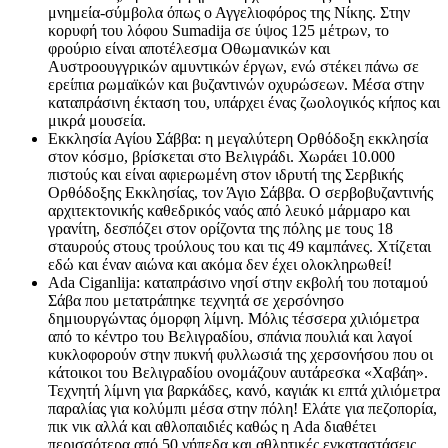
μνημεία-σύμβολα όπως ο Αγγελιοφόρος της Νίκης. Στην
κορυφή του λόφου Sumadija σε ύψος 125 μέτρων, το
φρούριο είναι αποτέλεσμα Οθωμανικών και
Αυστροουγγρικών αμυντικών έργων, ενώ στέκει πάνω σε
ερείπια ρωμαϊκών και βυζαντινών οχυρώσεων. Μέσα στην
καταπράσινη έκταση του, υπάρχει ένας ζωολογικός κήπος και
μικρά μουσεία.
Εκκλησία Αγίου Σάββα: η μεγαλύτερη Ορθόδοξη εκκλησία
στον κόσμο, βρίσκεται στο Βελιγράδι. Χωράει 10.000
πιστούς και είναι αφιερωμένη στον ιδρυτή της Σερβικής
Ορθόδοξης Εκκλησίας, τον Άγιο Σάββα. O σερβοβυζαντινής
αρχιτεκτονικής καθεδρικός ναός από λευκό μάρμαρο και
γρανίτη, δεσπόζει στον ορίζοντα της πόλης με τους 18
σταυρούς στους τρούλους του και τις 49 καμπάνες. Χτίζεται
εδώ και έναν αιώνα και ακόμα δεν έχει ολοκληρωθεί!
Ada Ciganlija: καταπράσινο νησί στην εκβολή του ποταμού
Σάβα που μετατράπηκε τεχνητά σε χερσόνησο
δημιουργώντας όμορφη λίμνη. Μόλις τέσσερα χιλιόμετρα
από το κέντρο του Βελιγραδίου, σπάνια πουλιά και λαγοί
κυκλοφορούν στην πυκνή φυλλωσιά της χερσονήσου που οι
κάτοικοι του Βελιγραδίου ονομάζουν αυτάρεσκα «Χαβάη».
Τεχνητή λίμνη για βαρκάδες, κανό, καγιάκ κι επτά χιλιόμετρα
παραλίας για κολύμπι μέσα στην πόλη! Ελάτε για πεζοπορία,
πικ νικ αλλά και αθλοπαιδιές καθώς η Ada διαθέτει
περισσότερα από 50 γήπεδα και αθλητικές εγκαταστάσεις