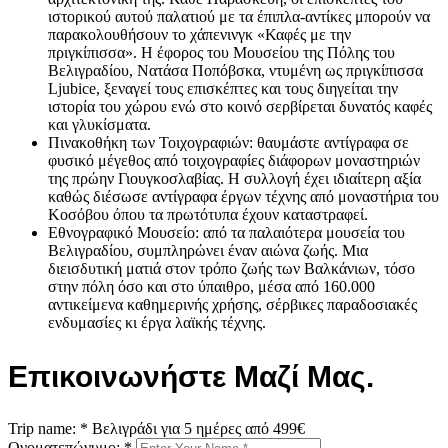
ιστορικού αυτού παλατιού με τα έπιπλα-αντίκες μπορούν να
παρακολουθήσουν το χάπενινγκ «Καφές με την
πριγκίπισσα». Η έφορος του Μουσείου της Πόλης του
Βελιγραδίου, Νατάσα Ποπόβσκα, ντυμένη ως πριγκίπισσα
Ljubice, ξεναγεί τους επισκέπτες και τους διηγείται την
ιστορία του χώρου ενώ στο κοινό σερβίρεται δυνατός καφές
και γλυκίσματα.
Πινακοθήκη των Τοιχογραφιών: θαυμάστε αντίγραφα σε
φυσικό μέγεθος από τοιχογραφίες διάφορων μοναστηριών
της πρώην Γιουγκοσλαβίας. Η συλλογή έχει ιδιαίτερη αξία
καθώς διέσωσε αντίγραφα έργων τέχνης από μοναστήρια του
Κοσόβου όπου τα πρωτότυπα έχουν καταστραφεί.
Εθνογραφικό Μουσείο: από τα παλαιότερα μουσεία του
Βελιγραδίου, συμπληρώνει έναν αιώνα ζωής. Μια
διεισδυτική ματιά στον τρόπο ζωής των Βαλκάνιων, τόσο
στην πόλη όσο και στο ύπαιθρο, μέσα από 160.000
αντικείμενα καθημερινής χρήσης, σέρβικες παραδοσιακές
ενδυμασίες κι έργα λαϊκής τέχνης.
Επικοινωνήστε Μαζί Μας.
Trip name:
*
Βελιγράδι για 5 ημέρες από 499€
Ονοματεπώνυμο:
*