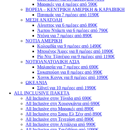
Μαρακές για 4 ημέρες από 590€
ΒΟΡΕΙΑ – ΚΕΝΤΡΙΚΗ ΑΜΕΡΙΚΗ & ΚΑΡΑΙΒΙΚΗ
Παναμάς για 7 ημέρες από 1190€
ΜΕΣΗ ΑΝΑΤΟΛΗ
Αίγυπτος για 6 ημέρες από 890€
Άμπου Ντάμπι για 6 ημέρες από 790€
Ντόχα για 7 ημέρες από 890€
ΝΟΤΙΑ ΑΜΕΡΙΚΗ
Κολομβία για 9 ημέρες από 1490€
Μπουένος Άιρες για 8 ημέρες από 1090€
Ρίο Ντε Τζανέιρο για 9 ημέρες από 1190€
ΝΟΤΙΟΑΝΑΤΟΛΙΚΗ ΑΣΙΑ
Μαλαισία για 7 ημέρες από 690€
Σιγκαπούρη για 8 ημέρες από 990€
Χονγκ Κονγκ για 8 ημέρες από 1090€
ΩΚΕΑΝΙΑ
Σίδνεϊ για 10 ημέρες από 1990€
ALL INCLUSIVE ΠΑΚΕΤΑ
All Inclusive στην Τύνιδα από 690€
All Inclusive στη Χουργκάντα από 690€
All Inclusive στο Μαρακές από 890€
All Inclusive στο Σαρμ Ελ Σέιχ από 890€
All Inclusive στη Τενερίφη από 890€
All Inclusive στην Αττάλεια από 990€
All Inclusive στη Ζανζιβάρη από 1090€