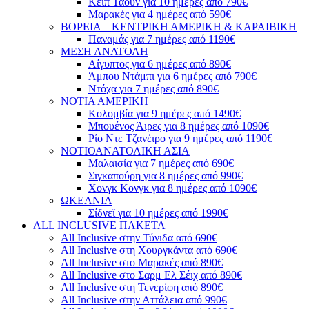
Κέιπ Τάουν για 10 ημέρες από 790€
Μαρακές για 4 ημέρες από 590€
ΒΟΡΕΙΑ – ΚΕΝΤΡΙΚΗ ΑΜΕΡΙΚΗ & ΚΑΡΑΙΒΙΚΗ
Παναμάς για 7 ημέρες από 1190€
ΜΕΣΗ ΑΝΑΤΟΛΗ
Αίγυπτος για 6 ημέρες από 890€
Άμπου Ντάμπι για 6 ημέρες από 790€
Ντόχα για 7 ημέρες από 890€
ΝΟΤΙΑ ΑΜΕΡΙΚΗ
Κολομβία για 9 ημέρες από 1490€
Μπουένος Άιρες για 8 ημέρες από 1090€
Ρίο Ντε Τζανέιρο για 9 ημέρες από 1190€
ΝΟΤΙΟΑΝΑΤΟΛΙΚΗ ΑΣΙΑ
Μαλαισία για 7 ημέρες από 690€
Σιγκαπούρη για 8 ημέρες από 990€
Χονγκ Κονγκ για 8 ημέρες από 1090€
ΩΚΕΑΝΙΑ
Σίδνεϊ για 10 ημέρες από 1990€
ALL INCLUSIVE ΠΑΚΕΤΑ
All Inclusive στην Τύνιδα από 690€
All Inclusive στη Χουργκάντα από 690€
All Inclusive στο Μαρακές από 890€
All Inclusive στο Σαρμ Ελ Σέιχ από 890€
All Inclusive στη Τενερίφη από 890€
All Inclusive στην Αττάλεια από 990€