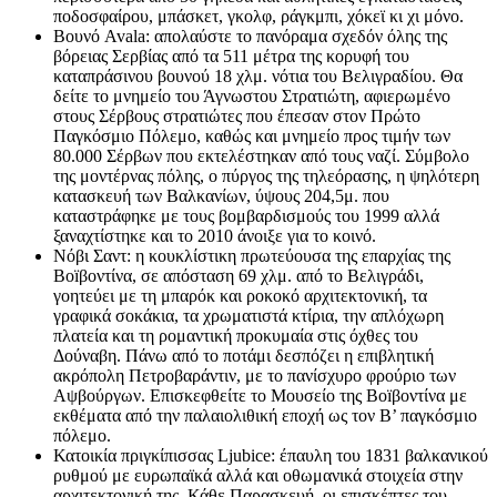
ποδοσφαίρου, μπάσκετ, γκολφ, ράγκμπι, χόκεϊ κι χι μόνο.
Βουνό Avala: απολαύστε το πανόραμα σχεδόν όλης της
βόρειας Σερβίας από τα 511 μέτρα της κορυφή του
καταπράσινου βουνού 18 χλμ. νότια του Βελιγραδίου. Θα
δείτε το μνημείο του Άγνωστου Στρατιώτη, αφιερωμένο
στους Σέρβους στρατιώτες που έπεσαν στον Πρώτο
Παγκόσμιο Πόλεμο, καθώς και μνημείο προς τιμήν των
80.000 Σέρβων που εκτελέστηκαν από τους ναζί. Σύμβολο
της μοντέρνας πόλης, ο πύργος της τηλεόρασης, η ψηλότερη
κατασκευή των Βαλκανίων, ύψους 204,5μ. που
καταστράφηκε με τους βομβαρδισμούς του 1999 αλλά
ξαναχτίστηκε και το 2010 άνοιξε για το κοινό.
Νόβι Σαντ: η κουκλίστικη πρωτεύουσα της επαρχίας της
Βοïβοντίνα, σε απόσταση 69 χλμ. από το Βελιγράδι,
γοητεύει με τη μπαρόκ και ροκοκό αρχιτεκτονική, τα
γραφικά σοκάκια, τα χρωματιστά κτίρια, την απλόχωρη
πλατεία και τη ρομαντική προκυμαία στις όχθες του
Δούναβη. Πάνω από το ποτάμι δεσπόζει η επιβλητική
ακρόπολη Πετροβαράντιν, με το πανίσχυρο φρούριο των
Αψβούργων. Επισκεφθείτε το Μουσείο της Βοïβοντίνα με
εκθέματα από την παλαιολιθική εποχή ως τον Β’ παγκόσμιο
πόλεμο.
Κατοικία πριγκίπισσας Ljubice: έπαυλη του 1831 βαλκανικού
ρυθμού με ευρωπαϊκά αλλά και οθωμανικά στοιχεία στην
αρχιτεκτονική της. Κάθε Παρασκευή, οι επισκέπτες του