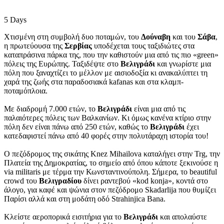
5
Days
Χτισμένη στη συμβολή δυο ποταμών, του
Δούναβη
και του
Σάβα
,
η πρωτεύουσα της
Σερβίας
υποδέχεται τους ταξιδιώτες στα
καταπράσινα πάρκα της, που την καθιστούν μια από τις πιο «green»
πόλεις της Ευρώπης. Ταξιδέψτε στo
Βελιγράδι
και γνωρίστε μια
πόλη που ξαναχτίζει το μέλλον με αισιοδοξία κι ανακαλύπτει τη
χαρά της ζωής στα παραδοσιακά kafanas και στα κλαμπ-
ποταμόπλοια.
Με διαδρομή 7.000 ετών, το
Βελιγράδι
είναι μια από τις
παλαιότερες πόλεις των Βαλκανίων. Κι όμως κανένα κτίριο στην
πόλη δεν είναι πάνω από 250 ετών, καθώς το
Βελιγράδι
έχει
κατεδαφιστεί πάνω από 40 φορές στην πολυτάραχη ιστορία του!
Ο πεζόδρομος της σικάτης Knez Mihailova καταλήγει στην Trg, την
Πλατεία της Δημοκρατίας, το σημείο από όπου κάποτε ξεκινούσε η
via militaris με τέρμα την Κωνσταντινούπολη. Σήμερα, το beautiful
crowd του
Βελιγραδίου
δίνει ραντεβού «kod konja», κοντά στο
άλογο, για καφέ και ψώνια στον πεζόδρομο Skadarlija που θυμίζει
Παρίσι αλλά και στη μοδάτη οδό Strahinjica Bana.
Κλείστε αεροπορικά εισιτήρια για το
Βελιγράδι
και απολαύστε