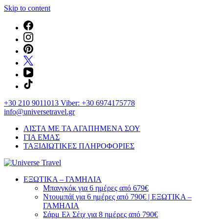
Skip to content
+30 210 9011013 Viber: +30 6974175778
info@universetravel.gr
ΛΙΣΤΑ ΜΕ ΤΑ ΑΓΑΠΗΜΕΝΑ ΣΟΥ
ΓΙΑ ΕΜΑΣ
ΤΑΞΙΔΙΩΤΙΚΕΣ ΠΛΗΡΟΦΟΡΙΕΣ
You will love the way you travel
ΕΞΩΤΙΚΑ – ΓΑΜΗΛΙΑ
Universe Travel
Μπανγκόκ για 6 ημέρες από 679€
Ντουμπάϊ για 6 ημέρες από 790€ | ΕΞΩΤΙΚΑ –
ΓΑΜΗΛΙΑ
Σάρμ Ελ Σέιχ για 8 ημέρες από 790€