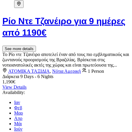
Ρίο Ντε Τζανέιρο για 9 ημέρες
από 1190€
See more details
Το Ρίο ντε Τζανέιρο αποτελεί έναν από τους πιο εμβληματικούς και
ζωντανούς προορισμούς της Βραζιλίας. Βρίσκεται στις
νοτιοανατολικές ακτές της χώρας και είναι πρωτεύουσα της...
ΑΤΟΜΙΚΑ ΤΑΞΙΔΙΑ
,
Νότια Αμερική
1 Person
Διάρκεια
9 Days - 6 Nights
1,190€
View Details
Availability:
Ιαν
Φεβ
Μαρ
Απρ
Μάι
Ιούν