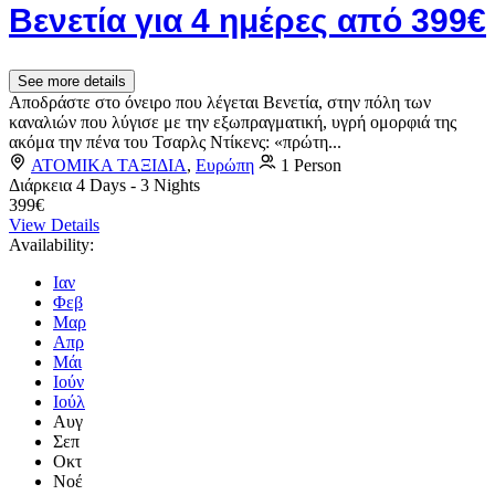
Βενετία για 4 ημέρες από 399€
See more details
Αποδράστε στο όνειρο που λέγεται Βενετία, στην πόλη των
καναλιών που λύγισε με την εξωπραγματική, υγρή ομορφιά της
ακόμα την πένα του Τσαρλς Ντίκενς: «πρώτη...
ΑΤΟΜΙΚΑ ΤΑΞΙΔΙΑ
,
Ευρώπη
1 Person
Διάρκεια
4 Days - 3 Nights
399€
View Details
Availability:
Ιαν
Φεβ
Μαρ
Απρ
Μάι
Ιούν
Ιούλ
Αυγ
Σεπ
Οκτ
Νοέ