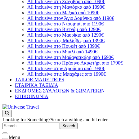
All Inclusive στη Ζανζιβάρη από 1090€
All Inclusive στη Μαγιόρκα από 1090€
All Inclusive στο Μεξικό από 1090€
All Inclusive στον Άγιο Δομίνικο από 1190€
All Inclusive στο Ντουμπάι από 1190€
All Inclusive στο Βιετνάμ από 1290€
All Inclusive στο Μαυρίκιο από 1290€
All Inclusive στις Μαλδίβες από 1390€
All Inclusive στο Πουκέτ από 1390€
All Inclusive στο Μπαλί από 1490€
All Inclusive στη Μαδαγασκάρη από 1690€
All Inclusive στο Πράσινο Ακρωτήρι από 1790€
All Inclusive στην Αρούμπα από 1990€
All Inclusive στις Μπαχάμες από 1990€
TAILOR MADE TRIPS
ΕΤΑΙΡΙΚΑ ΤΑΞΙΔΙΑ
ΕΚΔΡΟΜΕΣ ΣΥΛΛΟΓΩΝ & ΣΩΜΑΤΕΙΩΝ
ΕΠΙΚΟΙΝΩΝΙΑ
You will love the way you travel
Universe Travel
Looking for Something?
Search anything and hit enter.
Menu