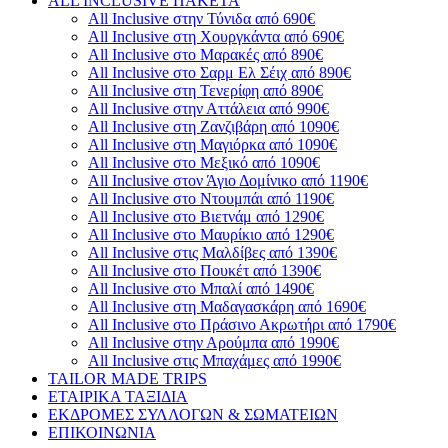
ALL INCLUSIVE ΠΑΚΕΤΑ
All Inclusive στην Τύνιδα από 690€
All Inclusive στη Χουργκάντα από 690€
All Inclusive στο Μαρακές από 890€
All Inclusive στο Σαρμ Ελ Σέιχ από 890€
All Inclusive στη Τενερίφη από 890€
All Inclusive στην Αττάλεια από 990€
All Inclusive στη Ζανζιβάρη από 1090€
All Inclusive στη Μαγιόρκα από 1090€
All Inclusive στο Μεξικό από 1090€
All Inclusive στον Άγιο Δομίνικο από 1190€
All Inclusive στο Ντουμπάι από 1190€
All Inclusive στο Βιετνάμ από 1290€
All Inclusive στο Μαυρίκιο από 1290€
All Inclusive στις Μαλδίβες από 1390€
All Inclusive στο Πουκέτ από 1390€
All Inclusive στο Μπαλί από 1490€
All Inclusive στη Μαδαγασκάρη από 1690€
All Inclusive στο Πράσινο Ακρωτήρι από 1790€
All Inclusive στην Αρούμπα από 1990€
All Inclusive στις Μπαχάμες από 1990€
TAILOR MADE TRIPS
ΕΤΑΙΡΙΚΑ ΤΑΞΙΔΙΑ
ΕΚΔΡΟΜΕΣ ΣΥΛΛΟΓΩΝ & ΣΩΜΑΤΕΙΩΝ
ΕΠΙΚΟΙΝΩΝΙΑ