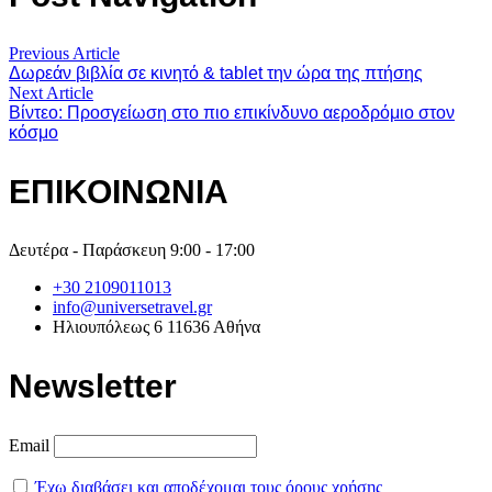
Previous Article
Δωρεάν βιβλία σε κινητό & tablet την ώρα της πτήσης
Next Article
Βίντεο: Προσγείωση στο πιο επικίνδυνο αεροδρόμιο στον
κόσμο
ΕΠΙΚΟΙΝΩΝΙΑ
Δευτέρα - Παράσκευη 9:00 - 17:00
+30 2109011013
info@universetravel.gr
Ηλιουπόλεως 6 11636 Αθήνα
Newsletter
Email
Έχω διαβάσει και αποδέχομαι τους όρους χρήσης