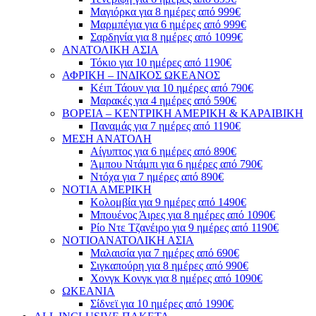
Μαγιόρκα για 8 ημέρες από 999€
Μαρμπέγια για 6 ημέρες από 999€
Σαρδηνία για 8 ημέρες από 1099€
ΑΝΑΤΟΛΙΚΗ ΑΣΙΑ
Τόκιο για 10 ημέρες από 1190€
ΑΦΡΙΚΗ – ΙΝΔΙΚΟΣ ΩΚΕΑΝΟΣ
Κέιπ Τάουν για 10 ημέρες από 790€
Μαρακές για 4 ημέρες από 590€
ΒΟΡΕΙΑ – ΚΕΝΤΡΙΚΗ ΑΜΕΡΙΚΗ & ΚΑΡΑΙΒΙΚΗ
Παναμάς για 7 ημέρες από 1190€
ΜΕΣΗ ΑΝΑΤΟΛΗ
Αίγυπτος για 6 ημέρες από 890€
Άμπου Ντάμπι για 6 ημέρες από 790€
Ντόχα για 7 ημέρες από 890€
ΝΟΤΙΑ ΑΜΕΡΙΚΗ
Κολομβία για 9 ημέρες από 1490€
Μπουένος Άιρες για 8 ημέρες από 1090€
Ρίο Ντε Τζανέιρο για 9 ημέρες από 1190€
ΝΟΤΙΟΑΝΑΤΟΛΙΚΗ ΑΣΙΑ
Μαλαισία για 7 ημέρες από 690€
Σιγκαπούρη για 8 ημέρες από 990€
Χονγκ Κονγκ για 8 ημέρες από 1090€
ΩΚΕΑΝΙΑ
Σίδνεϊ για 10 ημέρες από 1990€