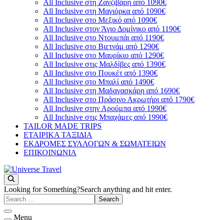
All Inclusive στη Ζανζιβάρη από 1090€
All Inclusive στη Μαγιόρκα από 1090€
All Inclusive στο Μεξικό από 1090€
All Inclusive στον Άγιο Δομίνικο από 1190€
All Inclusive στο Ντουμπάι από 1190€
All Inclusive στο Βιετνάμ από 1290€
All Inclusive στο Μαυρίκιο από 1290€
All Inclusive στις Μαλδίβες από 1390€
All Inclusive στο Πουκέτ από 1390€
All Inclusive στο Μπαλί από 1490€
All Inclusive στη Μαδαγασκάρη από 1690€
All Inclusive στο Πράσινο Ακρωτήρι από 1790€
All Inclusive στην Αρούμπα από 1990€
All Inclusive στις Μπαχάμες από 1990€
TAILOR MADE TRIPS
ΕΤΑΙΡΙΚΑ ΤΑΞΙΔΙΑ
ΕΚΔΡΟΜΕΣ ΣΥΛΛΟΓΩΝ & ΣΩΜΑΤΕΙΩΝ
ΕΠΙΚΟΙΝΩΝΙΑ
You will love the way you travel
Universe Travel
Looking for Something?
Search anything and hit enter.
Menu