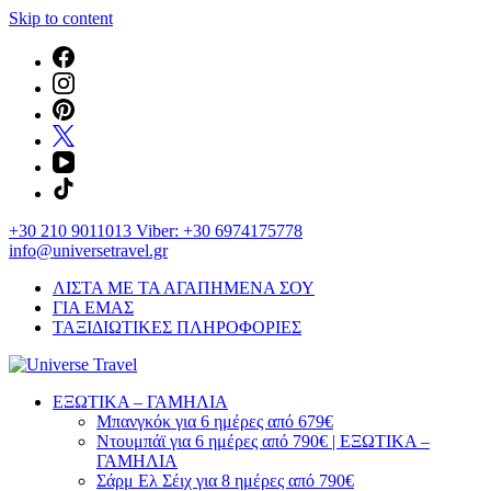
Skip to content
+30 210 9011013 Viber: +30 6974175778
info@universetravel.gr
ΛΙΣΤΑ ΜΕ ΤΑ ΑΓΑΠΗΜΕΝΑ ΣΟΥ
ΓΙΑ ΕΜΑΣ
ΤΑΞΙΔΙΩΤΙΚΕΣ ΠΛΗΡΟΦΟΡΙΕΣ
You will love the way you travel
ΕΞΩΤΙΚΑ – ΓΑΜΗΛΙΑ
Universe Travel
Μπανγκόκ για 6 ημέρες από 679€
Ντουμπάϊ για 6 ημέρες από 790€ | ΕΞΩΤΙΚΑ –
ΓΑΜΗΛΙΑ
Σάρμ Ελ Σέιχ για 8 ημέρες από 790€