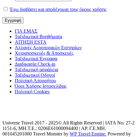
Έχω διαβάσει και αποδέχομαι τους όρους χρήσης
ΓΙΑ ΕΜΑΣ
Ταξιδιωτικά Βοηθήματα
ΑΙΤΗΣΗ ESTA
Αλλαγές Αεροπορικών Ειστηρίων
Χειραποσκευές & Αποσκευές
Ταξιδιωτικά Έγγραφα
Διαδικασία Check-in
Ταξιδιωτική ασφάλεια
Ταξιδιωτικοί Οδηγοί
Πολιτική Απορρήτου
Όροι Χρήσης Ιστοσελίδας
Πολιτική Cookies
Universe Travel 2017 - 2025© All Rights Reserved | IATA No: 27-2
1151-6, ΜΗ.Τ.Ε.: 0206Ε61000094400 | ΑΡ. Γ.Ε.ΜΗ.
001045201000
Travel Monster by
WP Travel Engine.
Powered by