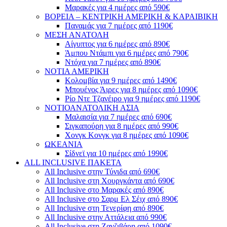
Μαρακές για 4 ημέρες από 590€
ΒΟΡΕΙΑ – ΚΕΝΤΡΙΚΗ ΑΜΕΡΙΚΗ & ΚΑΡΑΙΒΙΚΗ
Παναμάς για 7 ημέρες από 1190€
ΜΕΣΗ ΑΝΑΤΟΛΗ
Αίγυπτος για 6 ημέρες από 890€
Άμπου Ντάμπι για 6 ημέρες από 790€
Ντόχα για 7 ημέρες από 890€
ΝΟΤΙΑ ΑΜΕΡΙΚΗ
Κολομβία για 9 ημέρες από 1490€
Μπουένος Άιρες για 8 ημέρες από 1090€
Ρίο Ντε Τζανέιρο για 9 ημέρες από 1190€
ΝΟΤΙΟΑΝΑΤΟΛΙΚΗ ΑΣΙΑ
Μαλαισία για 7 ημέρες από 690€
Σιγκαπούρη για 8 ημέρες από 990€
Χονγκ Κονγκ για 8 ημέρες από 1090€
ΩΚΕΑΝΙΑ
Σίδνεϊ για 10 ημέρες από 1990€
ALL INCLUSIVE ΠΑΚΕΤΑ
All Inclusive στην Τύνιδα από 690€
All Inclusive στη Χουργκάντα από 690€
All Inclusive στο Μαρακές από 890€
All Inclusive στο Σαρμ Ελ Σέιχ από 890€
All Inclusive στη Τενερίφη από 890€
All Inclusive στην Αττάλεια από 990€
All Inclusive στη Ζανζιβάρη από 1090€