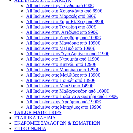
ALL INCLUSIVE ΠΑΚΕΤΑ
All Inclusive στην Τύνιδα από 690€
All Inclusive στη Χουργκάντα από 690€
All Inclusive στο Μαρακές από 890€
All Inclusive στο Σαρμ Ελ Σέιχ από 890€
All Inclusive στη Τενερίφη από 890€
All Inclusive στην Αττάλεια από 990€
All Inclusive στη Ζανζιβάρη από 1090€
All Inclusive στη Μαγιόρκα από 1090€
All Inclusive στο Μεξικό από 1090€
All Inclusive στον Άγιο Δομίνικο από 1190€
All Inclusive στο Ντουμπάι από 1190€
All Inclusive στο Βιετνάμ από 1290€
All Inclusive στο Μαυρίκιο από 1290€
All Inclusive στις Μαλδίβες από 1390€
All Inclusive στο Πουκέτ από 1390€
All Inclusive στο Μπαλί από 1490€
All Inclusive στη Μαδαγασκάρη από 1690€
All Inclusive στο Πράσινο Ακρωτήρι από 1790€
All Inclusive στην Αρούμπα από 1990€
All Inclusive στις Μπαχάμες από 1990€
TAILOR MADE TRIPS
ΕΤΑΙΡΙΚΑ ΤΑΞΙΔΙΑ
ΕΚΔΡΟΜΕΣ ΣΥΛΛΟΓΩΝ & ΣΩΜΑΤΕΙΩΝ
ΕΠΙΚΟΙΝΩΝΙΑ