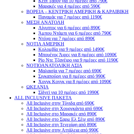
Κέιπ Τάουν για 10 ημέρες από 790€
Μαρακές για 4 ημέρες από 590€
ΒΟΡΕΙΑ – ΚΕΝΤΡΙΚΗ ΑΜΕΡΙΚΗ & ΚΑΡΑΙΒΙΚΗ
Παναμάς για 7 ημέρες από 1190€
ΜΕΣΗ ΑΝΑΤΟΛΗ
Αίγυπτος για 6 ημέρες από 890€
Άμπου Ντάμπι για 6 ημέρες από 790€
Ντόχα για 7 ημέρες από 890€
ΝΟΤΙΑ ΑΜΕΡΙΚΗ
Κολομβία για 9 ημέρες από 1490€
Μπουένος Άιρες για 8 ημέρες από 1090€
Ρίο Ντε Τζανέιρο για 9 ημέρες από 1190€
ΝΟΤΙΟΑΝΑΤΟΛΙΚΗ ΑΣΙΑ
Μαλαισία για 7 ημέρες από 690€
Σιγκαπούρη για 8 ημέρες από 990€
Χονγκ Κονγκ για 8 ημέρες από 1090€
ΩΚΕΑΝΙΑ
Σίδνεϊ για 10 ημέρες από 1990€
ALL INCLUSIVE ΠΑΚΕΤΑ
All Inclusive στην Τύνιδα από 690€
All Inclusive στη Χουργκάντα από 690€
All Inclusive στο Μαρακές από 890€
All Inclusive στο Σαρμ Ελ Σέιχ από 890€
All Inclusive στη Τενερίφη από 890€
All Inclusive στην Αττάλεια από 990€