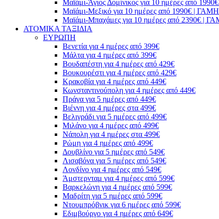
Μαϊάμι-Άγιος Δομίνικος για 10 ημέρες από 1
Μαϊάμι-Μεξικό για 10 ημέρες από 1990€ | Γ
Μαϊάμι-Μπαχάμες για 10 ημέρες από 2390€ |
ΑΤΟΜΙΚΑ ΤΑΞΙΔΙΑ
ΕΥΡΩΠΗ
Βενετία για 4 ημέρες από 399€
Μάλτα για 4 ημέρες από 399€
Βουδαπέστη για 4 ημέρες από 429€
Βουκουρέστι για 4 ημέρες από 429€
Κρακοβία για 4 ημέρες από 449€
Κωνσταντινούπολη για 4 ημέρες από 449€
Πράγα για 5 ημέρες από 449€
Βιέννη για 4 ημέρες στα 499€
Βελιγράδι για 5 ημέρες από 499€
Μιλάνο για 4 ημέρες από 499€
Νάπολη για 4 ημέρες στα 499€
Ρώμη για 4 ημέρες από 499€
Δουβλίνο για 5 ημέρες από 549€
Λισαβόνα για 5 ημέρες από 549€
Λονδίνο για 4 ημέρες από 549€
Άμστερνταμ για 4 ημέρες από 599€
Βαρκελώνη για 4 ημέρες από 599€
Μαδρίτη για 5 ημέρες από 599€
Ντουμπρόβνικ για 6 ημέρες από 599€
Εδιμβούργο για 4 ημέρες από 649€