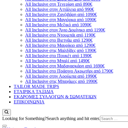
All Inclusive στη Τενερίφη από 890€
All Inclusive στην Αττάλεια από 990€
All Inclusive στη Ζανζιβάρη από 1090€
All Inclusive στη Μαγιόρκα από 1090€
All Inclusive στο Μεξικό από 1090€
All Inclusive στον Άγιο Δομίνικο από 1190€
All Inclusive στο Ντουμπάι από 1190€
All Inclusive στο Βιετνάμ από 1290€
All Inclusive στο Μαυρίκιο από 1290€
All Inclusive στις Μαλδίβες από 1390€
All Inclusive στο Πουκέτ από 1390€
All Inclusive στο Μπαλί από 1490€
All Inclusive στη Μαδαγασκάρη από 1690€
All Inclusive στο Πράσινο Ακρωτήρι από 1790€
All Inclusive στην Αρούμπα από 1990€
All Inclusive στις Μπαχάμες από 1990€
TAILOR MADE TRIPS
ΕΤΑΙΡΙΚΑ ΤΑΞΙΔΙΑ
ΕΚΔΡΟΜΕΣ ΣΥΛΛΟΓΩΝ & ΣΩΜΑΤΕΙΩΝ
ΕΠΙΚΟΙΝΩΝΙΑ
Looking for Something?
Search anything and hit enter.