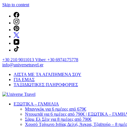
Skip to content
+30 210 9011013 Viber: +30 6974175778
info@universetravel.gr
ΛΙΣΤΑ ΜΕ ΤΑ ΑΓΑΠΗΜΕΝΑ ΣΟΥ
ΓΙΑ ΕΜΑΣ
ΤΑΞΙΔΙΩΤΙΚΕΣ ΠΛΗΡΟΦΟΡΙΕΣ
You will love the way you travel
ΕΞΩΤΙΚΑ – ΓΑΜΗΛΙΑ
Universe Travel
Μπανγκόκ για 6 ημέρες από 679€
Ντουμπάϊ για 6 ημέρες από 790€ | ΕΞΩΤΙΚΑ – ΓΑΜΗ
Σάρμ Ελ Σέιχ για 8 ημέρες από 790€
Χρυσό Τρίγωνο Ινδίας Δελχί, Άγκρα, Τζαϊπούρ – 8 ημέ