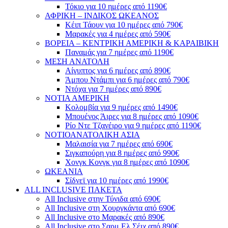
Τόκιο για 10 ημέρες από 1190€
ΑΦΡΙΚΗ – ΙΝΔΙΚΟΣ ΩΚΕΑΝΟΣ
Κέιπ Τάουν για 10 ημέρες από 790€
Μαρακές για 4 ημέρες από 590€
ΒΟΡΕΙΑ – ΚΕΝΤΡΙΚΗ ΑΜΕΡΙΚΗ & ΚΑΡΑΙΒΙΚΗ
Παναμάς για 7 ημέρες από 1190€
ΜΕΣΗ ΑΝΑΤΟΛΗ
Αίγυπτος για 6 ημέρες από 890€
Άμπου Ντάμπι για 6 ημέρες από 790€
Ντόχα για 7 ημέρες από 890€
ΝΟΤΙΑ ΑΜΕΡΙΚΗ
Κολομβία για 9 ημέρες από 1490€
Μπουένος Άιρες για 8 ημέρες από 1090€
Ρίο Ντε Τζανέιρο για 9 ημέρες από 1190€
ΝΟΤΙΟΑΝΑΤΟΛΙΚΗ ΑΣΙΑ
Μαλαισία για 7 ημέρες από 690€
Σιγκαπούρη για 8 ημέρες από 990€
Χονγκ Κονγκ για 8 ημέρες από 1090€
ΩΚΕΑΝΙΑ
Σίδνεϊ για 10 ημέρες από 1990€
ALL INCLUSIVE ΠΑΚΕΤΑ
All Inclusive στην Τύνιδα από 690€
All Inclusive στη Χουργκάντα από 690€
All Inclusive στο Μαρακές από 890€
All Inclusive στο Σαρμ Ελ Σέιχ από 890€