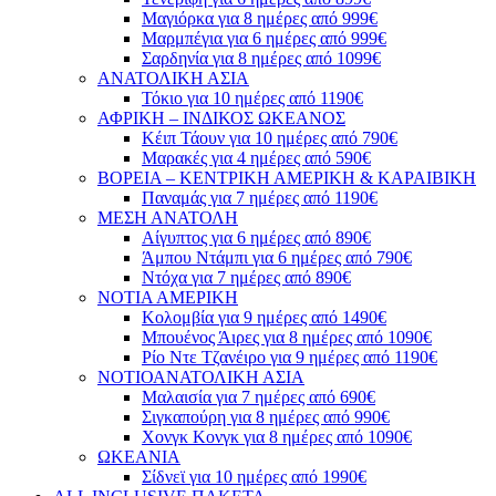
Μαγιόρκα για 8 ημέρες από 999€
Μαρμπέγια για 6 ημέρες από 999€
Σαρδηνία για 8 ημέρες από 1099€
ΑΝΑΤΟΛΙΚΗ ΑΣΙΑ
Τόκιο για 10 ημέρες από 1190€
ΑΦΡΙΚΗ – ΙΝΔΙΚΟΣ ΩΚΕΑΝΟΣ
Κέιπ Τάουν για 10 ημέρες από 790€
Μαρακές για 4 ημέρες από 590€
ΒΟΡΕΙΑ – ΚΕΝΤΡΙΚΗ ΑΜΕΡΙΚΗ & ΚΑΡΑΙΒΙΚΗ
Παναμάς για 7 ημέρες από 1190€
ΜΕΣΗ ΑΝΑΤΟΛΗ
Αίγυπτος για 6 ημέρες από 890€
Άμπου Ντάμπι για 6 ημέρες από 790€
Ντόχα για 7 ημέρες από 890€
ΝΟΤΙΑ ΑΜΕΡΙΚΗ
Κολομβία για 9 ημέρες από 1490€
Μπουένος Άιρες για 8 ημέρες από 1090€
Ρίο Ντε Τζανέιρο για 9 ημέρες από 1190€
ΝΟΤΙΟΑΝΑΤΟΛΙΚΗ ΑΣΙΑ
Μαλαισία για 7 ημέρες από 690€
Σιγκαπούρη για 8 ημέρες από 990€
Χονγκ Κονγκ για 8 ημέρες από 1090€
ΩΚΕΑΝΙΑ
Σίδνεϊ για 10 ημέρες από 1990€