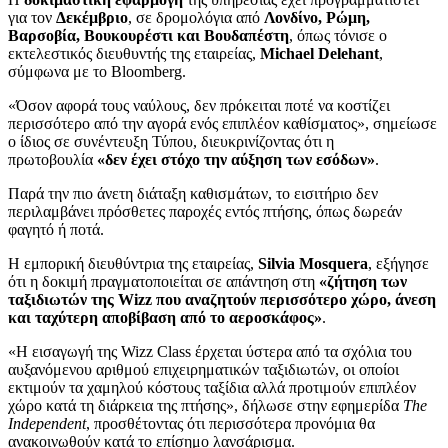
για τον
Δεκέμβριο
, σε δρομολόγια από
Λονδίνο, Ρώμη,
Βαρσοβία, Βουκουρέστι και Βουδαπέστη
, όπως τόνισε ο
εκτελεστικός διευθυντής της εταιρείας,
Michael Delehant
,
σύμφωνα με το Bloomberg.
«Όσον αφορά τους ναύλους, δεν πρόκειται ποτέ να κοστίζει
περισσότερο από την αγορά ενός επιπλέον καθίσματος», σημείωσε
ο ίδιος σε συνέντευξη Τύπου, διευκρινίζοντας ότι η
πρωτοβουλία
«δεν έχει στόχο την αύξηση των εσόδων»
.
Παρά την πιο άνετη διάταξη καθισμάτων, το εισιτήριο δεν
περιλαμβάνει πρόσθετες παροχές εντός πτήσης, όπως δωρεάν
φαγητό ή ποτά.
Η εμπορική διευθύντρια της εταιρείας,
Silvia Mosquera
, εξήγησε
ότι η δοκιμή πραγματοποιείται σε απάντηση στη
«ζήτηση των
ταξιδιωτών της Wizz που αναζητούν περισσότερο χώρο, άνεση
και ταχύτερη αποβίβαση από το αεροσκάφος»
.
«Η εισαγωγή της Wizz Class έρχεται ύστερα από τα σχόλια του
αυξανόμενου αριθμού επιχειρηματικών ταξιδιωτών, οι οποίοι
εκτιμούν τα χαμηλού κόστους ταξίδια αλλά προτιμούν επιπλέον
χώρο κατά τη διάρκεια της πτήσης», δήλωσε στην εφημερίδα
The
Independent
, προσθέτοντας ότι περισσότερα προνόμια θα
ανακοινωθούν κατά το επίσημο λανσάρισμα.