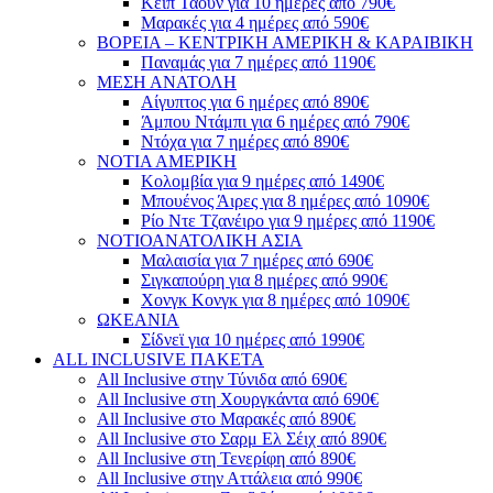
Κέιπ Τάουν για 10 ημέρες από 790€
Μαρακές για 4 ημέρες από 590€
ΒΟΡΕΙΑ – ΚΕΝΤΡΙΚΗ ΑΜΕΡΙΚΗ & ΚΑΡΑΙΒΙΚΗ
Παναμάς για 7 ημέρες από 1190€
ΜΕΣΗ ΑΝΑΤΟΛΗ
Αίγυπτος για 6 ημέρες από 890€
Άμπου Ντάμπι για 6 ημέρες από 790€
Ντόχα για 7 ημέρες από 890€
ΝΟΤΙΑ ΑΜΕΡΙΚΗ
Κολομβία για 9 ημέρες από 1490€
Μπουένος Άιρες για 8 ημέρες από 1090€
Ρίο Ντε Τζανέιρο για 9 ημέρες από 1190€
ΝΟΤΙΟΑΝΑΤΟΛΙΚΗ ΑΣΙΑ
Μαλαισία για 7 ημέρες από 690€
Σιγκαπούρη για 8 ημέρες από 990€
Χονγκ Κονγκ για 8 ημέρες από 1090€
ΩΚΕΑΝΙΑ
Σίδνεϊ για 10 ημέρες από 1990€
ALL INCLUSIVE ΠΑΚΕΤΑ
All Inclusive στην Τύνιδα από 690€
All Inclusive στη Χουργκάντα από 690€
All Inclusive στο Μαρακές από 890€
All Inclusive στο Σαρμ Ελ Σέιχ από 890€
All Inclusive στη Τενερίφη από 890€
All Inclusive στην Αττάλεια από 990€