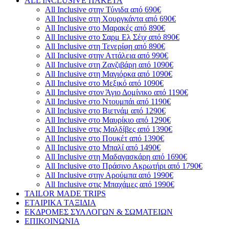
ALL INCLUSIVE ΠΑΚΕΤΑ
All Inclusive στην Τύνιδα από 690€
All Inclusive στη Χουργκάντα από 690€
All Inclusive στο Μαρακές από 890€
All Inclusive στο Σαρμ Ελ Σέιχ από 890€
All Inclusive στη Τενερίφη από 890€
All Inclusive στην Αττάλεια από 990€
All Inclusive στη Ζανζιβάρη από 1090€
All Inclusive στη Μαγιόρκα από 1090€
All Inclusive στο Μεξικό από 1090€
All Inclusive στον Άγιο Δομίνικο από 1190€
All Inclusive στο Ντουμπάι από 1190€
All Inclusive στο Βιετνάμ από 1290€
All Inclusive στο Μαυρίκιο από 1290€
All Inclusive στις Μαλδίβες από 1390€
All Inclusive στο Πουκέτ από 1390€
All Inclusive στο Μπαλί από 1490€
All Inclusive στη Μαδαγασκάρη από 1690€
All Inclusive στο Πράσινο Ακρωτήρι από 1790€
All Inclusive στην Αρούμπα από 1990€
All Inclusive στις Μπαχάμες από 1990€
TAILOR MADE TRIPS
ΕΤΑΙΡΙΚΑ ΤΑΞΙΔΙΑ
ΕΚΔΡΟΜΕΣ ΣΥΛΛΟΓΩΝ & ΣΩΜΑΤΕΙΩΝ
ΕΠΙΚΟΙΝΩΝΙΑ