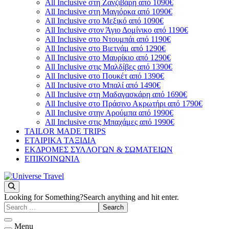
All Inclusive στη Ζανζιβάρη από 1090€
All Inclusive στη Μαγιόρκα από 1090€
All Inclusive στο Μεξικό από 1090€
All Inclusive στον Άγιο Δομίνικο από 1190€
All Inclusive στο Ντουμπάι από 1190€
All Inclusive στο Βιετνάμ από 1290€
All Inclusive στο Μαυρίκιο από 1290€
All Inclusive στις Μαλδίβες από 1390€
All Inclusive στο Πουκέτ από 1390€
All Inclusive στο Μπαλί από 1490€
All Inclusive στη Μαδαγασκάρη από 1690€
All Inclusive στο Πράσινο Ακρωτήρι από 1790€
All Inclusive στην Αρούμπα από 1990€
All Inclusive στις Μπαχάμες από 1990€
TAILOR MADE TRIPS
ΕΤΑΙΡΙΚΑ ΤΑΞΙΔΙΑ
ΕΚΔΡΟΜΕΣ ΣΥΛΛΟΓΩΝ & ΣΩΜΑΤΕΙΩΝ
ΕΠΙΚΟΙΝΩΝΙΑ
You will love the way you travel
Universe Travel
Looking for Something?
Search anything and hit enter.
Menu