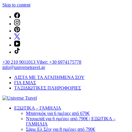
Skip to content
+30 210 9011013 Viber: +30 6974175778
info@universetravel.gr
ΛΙΣΤΑ ΜΕ ΤΑ ΑΓΑΠΗΜΕΝΑ ΣΟΥ
ΓΙΑ ΕΜΑΣ
ΤΑΞΙΔΙΩΤΙΚΕΣ ΠΛΗΡΟΦΟΡΙΕΣ
You will love the way you travel
ΕΞΩΤΙΚΑ – ΓΑΜΗΛΙΑ
Universe Travel
Μπανγκόκ για 6 ημέρες από 679€
Ντουμπάϊ για 6 ημέρες από 790€ | ΕΞΩΤΙΚΑ –
ΓΑΜΗΛΙΑ
Σάρμ Ελ Σέιχ για 8 ημέρες από 790€