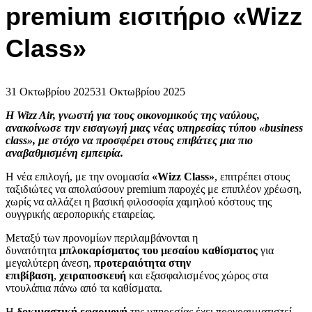
premium εισιτήριο «Wizz
Class»
31 Οκτωβρίου 2025
31 Οκτωβρίου 2025
Η Wizz Air, γνωστή για τους οικονομικούς της ναύλους,
ανακοίνωσε την εισαγωγή μιας νέας υπηρεσίας τύπου «business
class», με στόχο να προσφέρει στους επιβάτες μια πιο
αναβαθμισμένη εμπειρία.
Η νέα επιλογή, με την ονομασία
«Wizz Class»
, επιτρέπει στους
ταξιδιώτες να απολαύσουν premium παροχές με επιπλέον χρέωση,
χωρίς να αλλάζει η βασική φιλοσοφία χαμηλού κόστους της
ουγγρικής αεροπορικής εταιρείας.
Μεταξύ των προνομίων περιλαμβάνονται η
δυνατότητα
μπλοκαρίσματος του μεσαίου καθίσματος
για
μεγαλύτερη άνεση,
προτεραιότητα στην
επιβίβαση
,
χειραποσκευή
και εξασφαλισμένος χώρος στα
ντουλάπια πάνω από τα καθίσματα.
Η
δοκιμαστική εφαρμογή
της υπηρεσίας έχει προγραμματιστεί