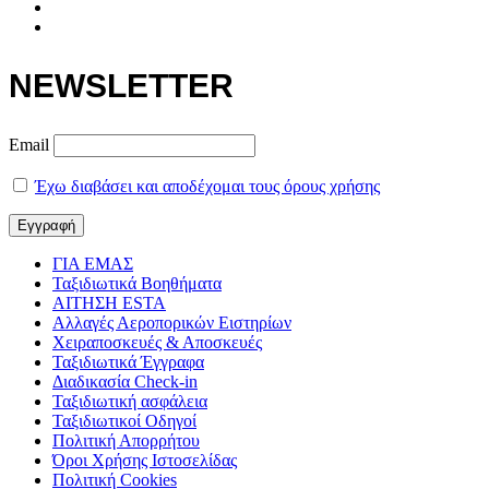
NEWSLETTER
Email
Έχω διαβάσει και αποδέχομαι τους όρους χρήσης
ΓΙΑ ΕΜΑΣ
Ταξιδιωτικά Βοηθήματα
ΑΙΤΗΣΗ ESTA
Αλλαγές Αεροπορικών Ειστηρίων
Χειραποσκευές & Αποσκευές
Ταξιδιωτικά Έγγραφα
Διαδικασία Check-in
Ταξιδιωτική ασφάλεια
Ταξιδιωτικοί Οδηγοί
Πολιτική Απορρήτου
Όροι Χρήσης Ιστοσελίδας
Πολιτική Cookies