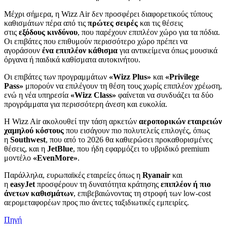
Μέχρι σήμερα, η Wizz Air δεν προσφέρει διαφορετικούς τύπους
καθισμάτων πέρα από τις
πρώτες σειρές
και τις θέσεις
στις
εξόδους κινδύνου
, που παρέχουν επιπλέον χώρο για τα πόδια.
Οι επιβάτες που επιθυμούν περισσότερο χώρο πρέπει να
αγοράσουν
ένα επιπλέον κάθισμα
για αντικείμενα όπως μουσικά
όργανα ή παιδικά καθίσματα αυτοκινήτου.
Οι επιβάτες των προγραμμάτων
«Wizz Plus»
και
«Privilege
Pass»
μπορούν να επιλέγουν τη θέση τους χωρίς επιπλέον χρέωση,
ενώ η νέα υπηρεσία
«Wizz Class»
φαίνεται να συνδυάζει τα δύο
προγράμματα για περισσότερη άνεση και ευκολία.
Η Wizz Air ακολουθεί την τάση αρκετών
αεροπορικών εταιρειών
χαμηλού κόστους
που εισάγουν πιο πολυτελείς επιλογές, όπως
η
Southwest
, που από το 2026 θα καθιερώσει προκαθορισμένες
θέσεις, και η
JetBlue
, που ήδη εφαρμόζει το υβριδικό premium
μοντέλο
«EvenMore»
.
Παράλληλα, ευρωπαϊκές εταιρείες όπως η
Ryanair
και
η
easyJet
προσφέρουν τη δυνατότητα κράτησης
επιπλέον ή πιο
άνετων καθισμάτων
, επιβεβαιώνοντας τη στροφή των low-cost
αερομεταφορέων προς πιο άνετες ταξιδιωτικές εμπειρίες.
Πηγή