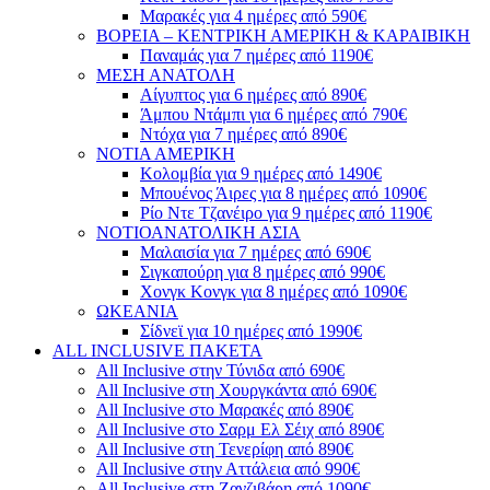
Μαρακές για 4 ημέρες από 590€
ΒΟΡΕΙΑ – ΚΕΝΤΡΙΚΗ ΑΜΕΡΙΚΗ & ΚΑΡΑΙΒΙΚΗ
Παναμάς για 7 ημέρες από 1190€
ΜΕΣΗ ΑΝΑΤΟΛΗ
Αίγυπτος για 6 ημέρες από 890€
Άμπου Ντάμπι για 6 ημέρες από 790€
Ντόχα για 7 ημέρες από 890€
ΝΟΤΙΑ ΑΜΕΡΙΚΗ
Κολομβία για 9 ημέρες από 1490€
Μπουένος Άιρες για 8 ημέρες από 1090€
Ρίο Ντε Τζανέιρο για 9 ημέρες από 1190€
ΝΟΤΙΟΑΝΑΤΟΛΙΚΗ ΑΣΙΑ
Μαλαισία για 7 ημέρες από 690€
Σιγκαπούρη για 8 ημέρες από 990€
Χονγκ Κονγκ για 8 ημέρες από 1090€
ΩΚΕΑΝΙΑ
Σίδνεϊ για 10 ημέρες από 1990€
ALL INCLUSIVE ΠΑΚΕΤΑ
All Inclusive στην Τύνιδα από 690€
All Inclusive στη Χουργκάντα από 690€
All Inclusive στο Μαρακές από 890€
All Inclusive στο Σαρμ Ελ Σέιχ από 890€
All Inclusive στη Τενερίφη από 890€
All Inclusive στην Αττάλεια από 990€
All Inclusive στη Ζανζιβάρη από 1090€