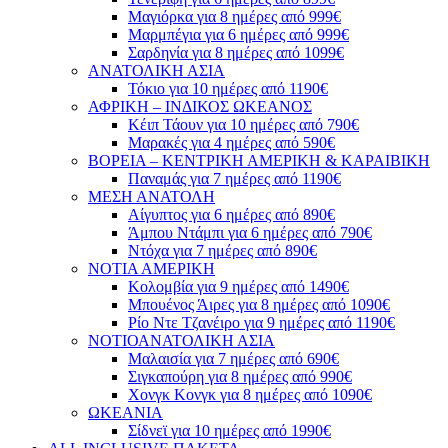
Μαγιόρκα για 8 ημέρες από 999€
Μαρμπέγια για 6 ημέρες από 999€
Σαρδηνία για 8 ημέρες από 1099€
ΑΝΑΤΟΛΙΚΗ ΑΣΙΑ
Τόκιο για 10 ημέρες από 1190€
ΑΦΡΙΚΗ – ΙΝΔΙΚΟΣ ΩΚΕΑΝΟΣ
Κέιπ Τάουν για 10 ημέρες από 790€
Μαρακές για 4 ημέρες από 590€
ΒΟΡΕΙΑ – ΚΕΝΤΡΙΚΗ ΑΜΕΡΙΚΗ & ΚΑΡΑΙΒΙΚΗ
Παναμάς για 7 ημέρες από 1190€
ΜΕΣΗ ΑΝΑΤΟΛΗ
Αίγυπτος για 6 ημέρες από 890€
Άμπου Ντάμπι για 6 ημέρες από 790€
Ντόχα για 7 ημέρες από 890€
ΝΟΤΙΑ ΑΜΕΡΙΚΗ
Κολομβία για 9 ημέρες από 1490€
Μπουένος Άιρες για 8 ημέρες από 1090€
Ρίο Ντε Τζανέιρο για 9 ημέρες από 1190€
ΝΟΤΙΟΑΝΑΤΟΛΙΚΗ ΑΣΙΑ
Μαλαισία για 7 ημέρες από 690€
Σιγκαπούρη για 8 ημέρες από 990€
Χονγκ Κονγκ για 8 ημέρες από 1090€
ΩΚΕΑΝΙΑ
Σίδνεϊ για 10 ημέρες από 1990€