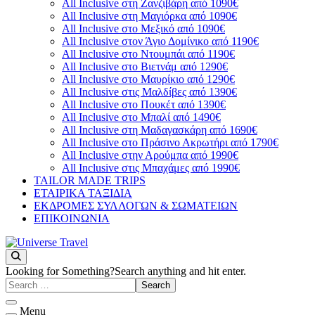
All Inclusive στη Ζανζιβάρη από 1090€
All Inclusive στη Μαγιόρκα από 1090€
All Inclusive στο Μεξικό από 1090€
All Inclusive στον Άγιο Δομίνικο από 1190€
All Inclusive στο Ντουμπάι από 1190€
All Inclusive στο Βιετνάμ από 1290€
All Inclusive στο Μαυρίκιο από 1290€
All Inclusive στις Μαλδίβες από 1390€
All Inclusive στο Πουκέτ από 1390€
All Inclusive στο Μπαλί από 1490€
All Inclusive στη Μαδαγασκάρη από 1690€
All Inclusive στο Πράσινο Ακρωτήρι από 1790€
All Inclusive στην Αρούμπα από 1990€
All Inclusive στις Μπαχάμες από 1990€
TAILOR MADE TRIPS
ΕΤΑΙΡΙΚΑ ΤΑΞΙΔΙΑ
ΕΚΔΡΟΜΕΣ ΣΥΛΛΟΓΩΝ & ΣΩΜΑΤΕΙΩΝ
ΕΠΙΚΟΙΝΩΝΙΑ
You will love the way you travel
Universe Travel
Looking for Something?
Search anything and hit enter.
Menu