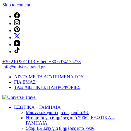
Skip to content
+30 210 9011013 Viber: +30 6974175778
info@universetravel.gr
ΛΙΣΤΑ ΜΕ ΤΑ ΑΓΑΠΗΜΕΝΑ ΣΟΥ
ΓΙΑ ΕΜΑΣ
ΤΑΞΙΔΙΩΤΙΚΕΣ ΠΛΗΡΟΦΟΡΙΕΣ
You will love the way you travel
ΕΞΩΤΙΚΑ – ΓΑΜΗΛΙΑ
Universe Travel
Μπανγκόκ για 6 ημέρες από 679€
Ντουμπάϊ για 6 ημέρες από 790€ | ΕΞΩΤΙΚΑ –
ΓΑΜΗΛΙΑ
Σάρμ Ελ Σέιχ για 8 ημέρες από 790€