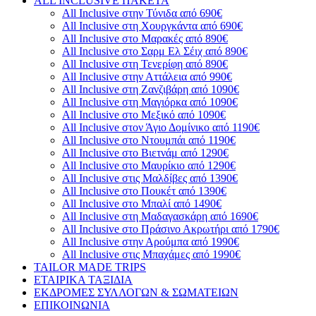
ALL INCLUSIVE ΠΑΚΕΤΑ
All Inclusive στην Τύνιδα από 690€
All Inclusive στη Χουργκάντα από 690€
All Inclusive στο Μαρακές από 890€
All Inclusive στο Σαρμ Ελ Σέιχ από 890€
All Inclusive στη Τενερίφη από 890€
All Inclusive στην Αττάλεια από 990€
All Inclusive στη Ζανζιβάρη από 1090€
All Inclusive στη Μαγιόρκα από 1090€
All Inclusive στο Μεξικό από 1090€
All Inclusive στον Άγιο Δομίνικο από 1190€
All Inclusive στο Ντουμπάι από 1190€
All Inclusive στο Βιετνάμ από 1290€
All Inclusive στο Μαυρίκιο από 1290€
All Inclusive στις Μαλδίβες από 1390€
All Inclusive στο Πουκέτ από 1390€
All Inclusive στο Μπαλί από 1490€
All Inclusive στη Μαδαγασκάρη από 1690€
All Inclusive στο Πράσινο Ακρωτήρι από 1790€
All Inclusive στην Αρούμπα από 1990€
All Inclusive στις Μπαχάμες από 1990€
TAILOR MADE TRIPS
ΕΤΑΙΡΙΚΑ ΤΑΞΙΔΙΑ
ΕΚΔΡΟΜΕΣ ΣΥΛΛΟΓΩΝ & ΣΩΜΑΤΕΙΩΝ
ΕΠΙΚΟΙΝΩΝΙΑ