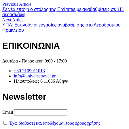
Previous Article
Σε νέα εποχή ο στόλος της Emirates με αναβαθμίσεις σε 111
αεροσκάφη
Next Article
ΥΠΑ: Ξεκινούν οι εργασίες αναβάθμισης στο Αεροδρομίου
Ηρακλείου
ΕΠΙΚΟΙΝΩΝΙΑ
Δευτέρα - Παράσκευη 9:00 - 17:00
+30 2109011013
info@universetravel.gr
Ηλιουπόλεως 6 11636 Αθήνα
Newsletter
Email
Έχω διαβάσει και αποδέχομαι τους όρους χρήσης