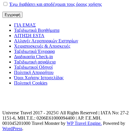
Έχω διαβάσει και αποδέχομαι τους όρους χρήσης
ΓΙΑ ΕΜΑΣ
Ταξιδιωτικά Βοηθήματα
ΑΙΤΗΣΗ ESTA
Αλλαγές Αεροπορικών Ειστηρίων
Χειραποσκευές & Αποσκευές
Ταξιδιωτικά Έγγραφα
Διαδικασία Check-in
Ταξιδιωτική ασφάλεια
Ταξιδιωτικοί Οδηγοί
Πολιτική Απορρήτου
Όροι Χρήσης Ιστοσελίδας
Πολιτική Cookies
Universe Travel 2017 - 2025© All Rights Reserved | IATA No: 27-2
1151-6, ΜΗ.Τ.Ε.: 0206Ε61000094400 | ΑΡ. Γ.Ε.ΜΗ.
001045201000
Travel Monster by
WP Travel Engine.
Powered by
WordPress
.