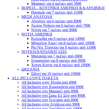
Μαρακές για 4 ημέρες από 590€
ΒΟΡΕΙΑ – ΚΕΝΤΡΙΚΗ ΑΜΕΡΙΚΗ & ΚΑΡΑΙΒΙΚΗ
Παναμάς για 7 ημέρες από 1190€
ΜΕΣΗ ΑΝΑΤΟΛΗ
Αίγυπτος για 6 ημέρες από 890€
Άμπου Ντάμπι για 6 ημέρες από 790€
Ντόχα για 7 ημέρες από 890€
ΝΟΤΙΑ ΑΜΕΡΙΚΗ
Κολομβία για 9 ημέρες από 1490€
Μπουένος Άιρες για 8 ημέρες από 1090€
Ρίο Ντε Τζανέιρο για 9 ημέρες από 1190€
ΝΟΤΙΟΑΝΑΤΟΛΙΚΗ ΑΣΙΑ
Μαλαισία για 7 ημέρες από 690€
Σιγκαπούρη για 8 ημέρες από 990€
Χονγκ Κονγκ για 8 ημέρες από 1090€
ΩΚΕΑΝΙΑ
Σίδνεϊ για 10 ημέρες από 1990€
ALL INCLUSIVE ΠΑΚΕΤΑ
All Inclusive στην Τύνιδα από 690€
All Inclusive στη Χουργκάντα από 690€
All Inclusive στο Μαρακές από 890€
All Inclusive στο Σαρμ Ελ Σέιχ από 890€
All Inclusive στη Τενερίφη από 890€
All Inclusive στην Αττάλεια από 990€
All Inclusive στη Ζανζιβάρη από 1090€