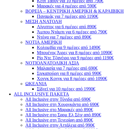
Κέιπ Τάουν για 10 ημέρες από 790€
Μαρακές για 4 ημέρες από 590€
ΒΟΡΕΙΑ – ΚΕΝΤΡΙΚΗ ΑΜΕΡΙΚΗ & ΚΑΡΑΙΒΙΚΗ
Παναμάς για 7 ημέρες από 1190€
ΜΕΣΗ ΑΝΑΤΟΛΗ
Αίγυπτος για 6 ημέρες από 890€
Άμπου Ντάμπι για 6 ημέρες από 790€
Ντόχα για 7 ημέρες από 890€
ΝΟΤΙΑ ΑΜΕΡΙΚΗ
Κολομβία για 9 ημέρες από 1490€
Μπουένος Άιρες για 8 ημέρες από 1090€
Ρίο Ντε Τζανέιρο για 9 ημέρες από 1190€
ΝΟΤΙΟΑΝΑΤΟΛΙΚΗ ΑΣΙΑ
Μαλαισία για 7 ημέρες από 690€
Σιγκαπούρη για 8 ημέρες από 990€
Χονγκ Κονγκ για 8 ημέρες από 1090€
ΩΚΕΑΝΙΑ
Σίδνεϊ για 10 ημέρες από 1990€
ALL INCLUSIVE ΠΑΚΕΤΑ
All Inclusive στην Τύνιδα από 690€
All Inclusive στη Χουργκάντα από 690€
All Inclusive στο Μαρακές από 890€
All Inclusive στο Σαρμ Ελ Σέιχ από 890€
All Inclusive στη Τενερίφη από 890€
All Inclusive στην Αττάλεια από 990€