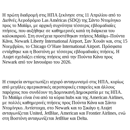
Η πρώτη διαδρομή στις ΗΠΑ ξεκίνησε στις 11 Απριλίου από το
Διεθνές Αεροδρόμιο Las Américas (SDQ) της Σάντο Ντομίνγκο
προς το Μαϊάμι, με αρχική συχνότητα τέσσερις εβδομαδιαίες
πτήσεις, που αυξήθηκε σε καθημερινές κατά τη διάρκεια του
καλοκαιριού. Στη συνέχεια προστέθηκαν πτήσεις Μαϊάμι–Πούντα
Κάνα, Newark Liberty International Airport, Σαν Χουάν και, στις 15
Νοεμβρίου, το Chicago O’Hare International Airport. Πρόσφατα
εντάχθηκε και η Βοστόνη με τέσσερις εβδομαδιαίες πτήσεις. Η
Arajet σχεδιάζει επίσης πτήσεις από την Πούντα Κάνα προς
Newark από τον Ιανουάριο του 2026.
Η εταιρεία αντιμετωπίζει ισχυρό ανταγωνισμό στις ΗΠΑ, κυρίως
από μεγάλες αμερικανικές αεροπορικές εταιρείες και άλλους
παρόχους που συνδέουν τη Δομινικανή Δημοκρατία με τις ΗΠΑ.
Το Μαϊάμι είναι ένα από τα κύρια hubs και της American Airlines,
με πολλές καθημερινές πτήσεις προς Πούντα Κάνα και Σάντο
Ντομίνγκο. Αντίστοιχα, στο Newark και το Σικάγο η Arajet
ανταγωνίζεται United, JetBlue, American και Frontier Airlines, ενώ
στη Βοστόνη ανταγωνίζεται JetBlue και Delta.