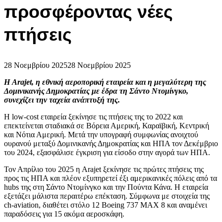
προσφέροντας νέες
πτήσεις
28 Νοεμβρίου 2025
28 Νοεμβρίου 2025
Η Arajet, η εθνική αεροπορική εταιρεία και η μεγαλύτερη της
Δομινικανής Δημοκρατίας με έδρα τη Σάντο Ντομίνγκο,
συνεχίζει την ταχεία ανάπτυξή της.
Η low-cost εταιρεία ξεκίνησε τις πτήσεις της το 2022 και
επεκτείνεται σταδιακά σε Βόρεια Αμερική, Καραϊβική, Κεντρική
και Νότια Αμερική. Μετά την υπογραφή συμφωνίας ανοιχτού
ουρανού μεταξύ Δομινικανής Δημοκρατίας και ΗΠΑ τον Δεκέμβριο
του 2024, εξασφάλισε έγκριση για είσοδο στην αγορά των ΗΠΑ.
Τον Απρίλιο του 2025 η Arajet ξεκίνησε τις πρώτες πτήσεις της
προς τις ΗΠΑ και πλέον εξυπηρετεί έξι αμερικανικές πόλεις από τα
hubs της στη Σάντο Ντομίνγκο και την Πούντα Κάνα. Η εταιρεία
εξετάζει μάλιστα περαιτέρω επέκταση. Σύμφωνα με στοιχεία της
ch-aviation, διαθέτει στόλο 12 Boeing 737 MAX 8 και αναμένει
παραδόσεις για 15 ακόμα αεροσκάφη.