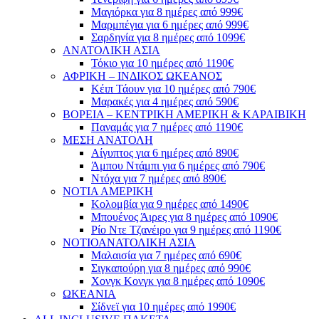
Μαγιόρκα για 8 ημέρες από 999€
Μαρμπέγια για 6 ημέρες από 999€
Σαρδηνία για 8 ημέρες από 1099€
ΑΝΑΤΟΛΙΚΗ ΑΣΙΑ
Τόκιο για 10 ημέρες από 1190€
ΑΦΡΙΚΗ – ΙΝΔΙΚΟΣ ΩΚΕΑΝΟΣ
Κέιπ Τάουν για 10 ημέρες από 790€
Μαρακές για 4 ημέρες από 590€
ΒΟΡΕΙΑ – ΚΕΝΤΡΙΚΗ ΑΜΕΡΙΚΗ & ΚΑΡΑΙΒΙΚΗ
Παναμάς για 7 ημέρες από 1190€
ΜΕΣΗ ΑΝΑΤΟΛΗ
Αίγυπτος για 6 ημέρες από 890€
Άμπου Ντάμπι για 6 ημέρες από 790€
Ντόχα για 7 ημέρες από 890€
ΝΟΤΙΑ ΑΜΕΡΙΚΗ
Κολομβία για 9 ημέρες από 1490€
Μπουένος Άιρες για 8 ημέρες από 1090€
Ρίο Ντε Τζανέιρο για 9 ημέρες από 1190€
ΝΟΤΙΟΑΝΑΤΟΛΙΚΗ ΑΣΙΑ
Μαλαισία για 7 ημέρες από 690€
Σιγκαπούρη για 8 ημέρες από 990€
Χονγκ Κονγκ για 8 ημέρες από 1090€
ΩΚΕΑΝΙΑ
Σίδνεϊ για 10 ημέρες από 1990€