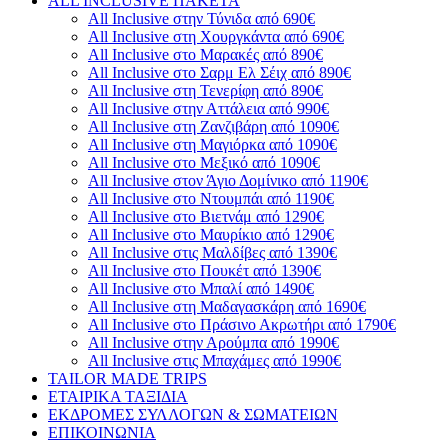
ALL INCLUSIVE ΠΑΚΕΤΑ
All Inclusive στην Τύνιδα από 690€
All Inclusive στη Χουργκάντα από 690€
All Inclusive στο Μαρακές από 890€
All Inclusive στο Σαρμ Ελ Σέιχ από 890€
All Inclusive στη Τενερίφη από 890€
All Inclusive στην Αττάλεια από 990€
All Inclusive στη Ζανζιβάρη από 1090€
All Inclusive στη Μαγιόρκα από 1090€
All Inclusive στο Μεξικό από 1090€
All Inclusive στον Άγιο Δομίνικο από 1190€
All Inclusive στο Ντουμπάι από 1190€
All Inclusive στο Βιετνάμ από 1290€
All Inclusive στο Μαυρίκιο από 1290€
All Inclusive στις Μαλδίβες από 1390€
All Inclusive στο Πουκέτ από 1390€
All Inclusive στο Μπαλί από 1490€
All Inclusive στη Μαδαγασκάρη από 1690€
All Inclusive στο Πράσινο Ακρωτήρι από 1790€
All Inclusive στην Αρούμπα από 1990€
All Inclusive στις Μπαχάμες από 1990€
TAILOR MADE TRIPS
ΕΤΑΙΡΙΚΑ ΤΑΞΙΔΙΑ
ΕΚΔΡΟΜΕΣ ΣΥΛΛΟΓΩΝ & ΣΩΜΑΤΕΙΩΝ
ΕΠΙΚΟΙΝΩΝΙΑ