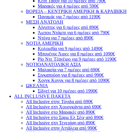
Κέιπ Τάουν για 10 ημέρες από 790€
Μαρακές για 4 ημέρες από 590€
ΒΟΡΕΙΑ – ΚΕΝΤΡΙΚΗ ΑΜΕΡΙΚΗ & ΚΑΡΑΙΒΙΚΗ
Παναμάς για 7 ημέρες από 1190€
ΜΕΣΗ ΑΝΑΤΟΛΗ
Αίγυπτος για 6 ημέρες από 890€
Άμπου Ντάμπι για 6 ημέρες από 790€
Ντόχα για 7 ημέρες από 890€
ΝΟΤΙΑ ΑΜΕΡΙΚΗ
Κολομβία για 9 ημέρες από 1490€
Μπουένος Άιρες για 8 ημέρες από 1090€
Ρίο Ντε Τζανέιρο για 9 ημέρες από 1190€
ΝΟΤΙΟΑΝΑΤΟΛΙΚΗ ΑΣΙΑ
Μαλαισία για 7 ημέρες από 690€
Σιγκαπούρη για 8 ημέρες από 990€
Χονγκ Κονγκ για 8 ημέρες από 1090€
ΩΚΕΑΝΙΑ
Σίδνεϊ για 10 ημέρες από 1990€
ALL INCLUSIVE ΠΑΚΕΤΑ
All Inclusive στην Τύνιδα από 690€
All Inclusive στη Χουργκάντα από 690€
All Inclusive στο Μαρακές από 890€
All Inclusive στο Σαρμ Ελ Σέιχ από 890€
All Inclusive στη Τενερίφη από 890€
All Inclusive στην Αττάλεια από 990€