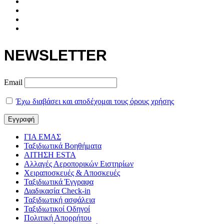
NEWSLETTER
Email
Έχω διαβάσει και αποδέχομαι τους όρους χρήσης
ΓΙΑ ΕΜΑΣ
Ταξιδιωτικά Βοηθήματα
ΑΙΤΗΣΗ ESTA
Αλλαγές Αεροπορικών Ειστηρίων
Χειραποσκευές & Αποσκευές
Ταξιδιωτικά Έγγραφα
Διαδικασία Check-in
Ταξιδιωτική ασφάλεια
Ταξιδιωτικοί Οδηγοί
Πολιτική Απορρήτου