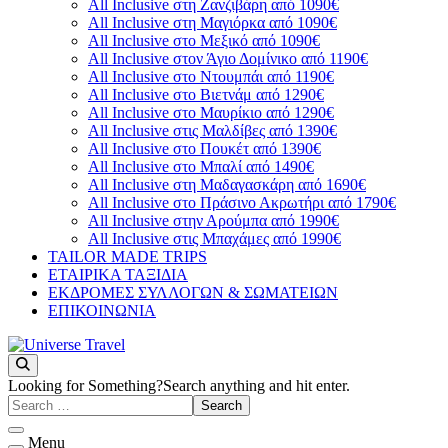
All Inclusive στη Ζανζιβάρη από 1090€
All Inclusive στη Μαγιόρκα από 1090€
All Inclusive στο Μεξικό από 1090€
All Inclusive στον Άγιο Δομίνικο από 1190€
All Inclusive στο Ντουμπάι από 1190€
All Inclusive στο Βιετνάμ από 1290€
All Inclusive στο Μαυρίκιο από 1290€
All Inclusive στις Μαλδίβες από 1390€
All Inclusive στο Πουκέτ από 1390€
All Inclusive στο Μπαλί από 1490€
All Inclusive στη Μαδαγασκάρη από 1690€
All Inclusive στο Πράσινο Ακρωτήρι από 1790€
All Inclusive στην Αρούμπα από 1990€
All Inclusive στις Μπαχάμες από 1990€
TAILOR MADE TRIPS
ΕΤΑΙΡΙΚΑ ΤΑΞΙΔΙΑ
ΕΚΔΡΟΜΕΣ ΣΥΛΛΟΓΩΝ & ΣΩΜΑΤΕΙΩΝ
ΕΠΙΚΟΙΝΩΝΙΑ
You will love the way you travel
Universe Travel
Looking for Something?
Search anything and hit enter.
Menu