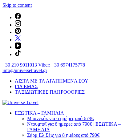
Skip to content
+30 210 9011013 Viber: +30 6974175778
info@universetravel.gr
ΛΙΣΤΑ ΜΕ ΤΑ ΑΓΑΠΗΜΕΝΑ ΣΟΥ
ΓΙΑ ΕΜΑΣ
ΤΑΞΙΔΙΩΤΙΚΕΣ ΠΛΗΡΟΦΟΡΙΕΣ
You will love the way you travel
ΕΞΩΤΙΚΑ – ΓΑΜΗΛΙΑ
Universe Travel
Μπανγκόκ για 6 ημέρες από 679€
Ντουμπάϊ για 6 ημέρες από 790€ | ΕΞΩΤΙΚΑ –
ΓΑΜΗΛΙΑ
Σάρμ Ελ Σέιχ για 8 ημέρες από 790€