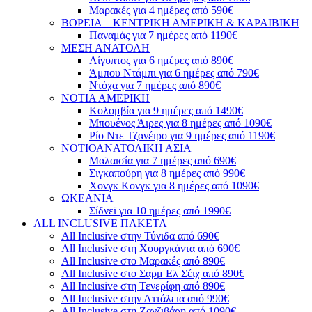
Μαρακές για 4 ημέρες από 590€
ΒΟΡΕΙΑ – ΚΕΝΤΡΙΚΗ ΑΜΕΡΙΚΗ & ΚΑΡΑΙΒΙΚΗ
Παναμάς για 7 ημέρες από 1190€
ΜΕΣΗ ΑΝΑΤΟΛΗ
Αίγυπτος για 6 ημέρες από 890€
Άμπου Ντάμπι για 6 ημέρες από 790€
Ντόχα για 7 ημέρες από 890€
ΝΟΤΙΑ ΑΜΕΡΙΚΗ
Κολομβία για 9 ημέρες από 1490€
Μπουένος Άιρες για 8 ημέρες από 1090€
Ρίο Ντε Τζανέιρο για 9 ημέρες από 1190€
ΝΟΤΙΟΑΝΑΤΟΛΙΚΗ ΑΣΙΑ
Μαλαισία για 7 ημέρες από 690€
Σιγκαπούρη για 8 ημέρες από 990€
Χονγκ Κονγκ για 8 ημέρες από 1090€
ΩΚΕΑΝΙΑ
Σίδνεϊ για 10 ημέρες από 1990€
ALL INCLUSIVE ΠΑΚΕΤΑ
All Inclusive στην Τύνιδα από 690€
All Inclusive στη Χουργκάντα από 690€
All Inclusive στο Μαρακές από 890€
All Inclusive στο Σαρμ Ελ Σέιχ από 890€
All Inclusive στη Τενερίφη από 890€
All Inclusive στην Αττάλεια από 990€
All Inclusive στη Ζανζιβάρη από 1090€