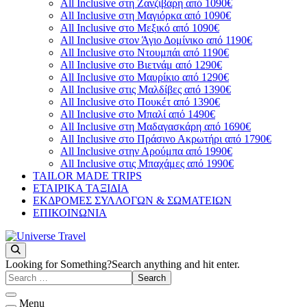
All Inclusive στη Ζανζιβάρη από 1090€
All Inclusive στη Μαγιόρκα από 1090€
All Inclusive στο Μεξικό από 1090€
All Inclusive στον Άγιο Δομίνικο από 1190€
All Inclusive στο Ντουμπάι από 1190€
All Inclusive στο Βιετνάμ από 1290€
All Inclusive στο Μαυρίκιο από 1290€
All Inclusive στις Μαλδίβες από 1390€
All Inclusive στο Πουκέτ από 1390€
All Inclusive στο Μπαλί από 1490€
All Inclusive στη Μαδαγασκάρη από 1690€
All Inclusive στο Πράσινο Ακρωτήρι από 1790€
All Inclusive στην Αρούμπα από 1990€
All Inclusive στις Μπαχάμες από 1990€
TAILOR MADE TRIPS
ΕΤΑΙΡΙΚΑ ΤΑΞΙΔΙΑ
ΕΚΔΡΟΜΕΣ ΣΥΛΛΟΓΩΝ & ΣΩΜΑΤΕΙΩΝ
ΕΠΙΚΟΙΝΩΝΙΑ
You will love the way you travel
Universe Travel
Looking for Something?
Search anything and hit enter.
Menu