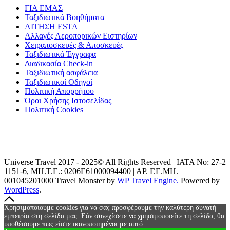
ΓΙΑ ΕΜΑΣ
Ταξιδιωτικά Βοηθήματα
ΑΙΤΗΣΗ ESTA
Αλλαγές Αεροπορικών Ειστηρίων
Χειραποσκευές & Αποσκευές
Ταξιδιωτικά Έγγραφα
Διαδικασία Check-in
Ταξιδιωτική ασφάλεια
Ταξιδιωτικοί Οδηγοί
Πολιτική Απορρήτου
Όροι Χρήσης Ιστοσελίδας
Πολιτική Cookies
Universe Travel 2017 - 2025© All Rights Reserved | IATA No: 27-2
1151-6, ΜΗ.Τ.Ε.: 0206Ε61000094400 | ΑΡ. Γ.Ε.ΜΗ.
001045201000
Travel Monster by
WP Travel Engine.
Powered by
WordPress
.
Χρησιμοποιούμε cookies για να σας προσφέρουμε την καλύτερη δυνατή
εμπειρία στη σελίδα μας. Εάν συνεχίσετε να χρησιμοποιείτε τη σελίδα, θα
υποθέσουμε πως είστε ικανοποιημένοι με αυτό.