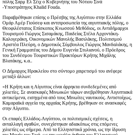
πόλης Σαρμ Ελ Σέιχ ο Κυβερνήτης του Νότιου Σινά
-Υποστράτηγος Khalid Fouda.
Παραβρέθηκαν επίσης ο Πρέσβης της Αιγύπτου στην Ελλάδα
Ομάρ Αμέρ Γιούσεφ και αντιπροσωπεία της αιγυπτιακής πόλης, ο
Θεοφιλέστατος Επίσκοπος Κνωσσού Μεθόδιος, οι Αντιδήμαρχοι
Τουρισμού Γιώργος Σισαμάκης, Παιδείας Στέλα Αρχοντάκη-
Καλογεράκη, Οικονομικών Μανολής Βασιλάκης, Πολιτισμού
Αριστέα Πλεύρη, ο Δημοτικός Σύμβουλος Γιώργος Μανδαλάκης, η
Γενική Γραμματέας του Δήμου Ευγενία Στυλιανού, ο Πρόεδρος
του Συνδέσμου Τουριστικών Πρακτόρων Κρήτης Μιχάλης
Βλατάκης, κ.α..
Ο Δήμαρχος Ηρακλείου στο σύντομο χαιρετισμό του ανέφερε
μεταξύ άλλων:
«Η Κρήτη και η Αίγυπτος είναι άρρηκτα συνδεδεμένες από
χιλιετίες. Σε ανασκαφές Μινωικών τάφων ανεβρέθησαν Αιγυπτιακά
αντικείμενα, εισηγμένα από τους Μινωίτες ναυτικούς. Αντιστοίχως,
Καμαραϊκά αγγεία της αρχαίας Κρήτης, βρέθηκαν σε ανασκαφές
στην Αίγυπτο.
Οι επαφές Ελλάδος-Αιγύπτου, οι πολιτισμικές σχέσεις, η
ανταλλαγή αγαθών, συνεχίστηκαν αδιακόπως στις επόμενες
χιλιετίες ως σήμερα. Από τα Ελληνιστικά χρόνια, ως την ίδρυση
της Μονής του Σινά, ως την μεγάλη άνθιση του Ελληνισμού,