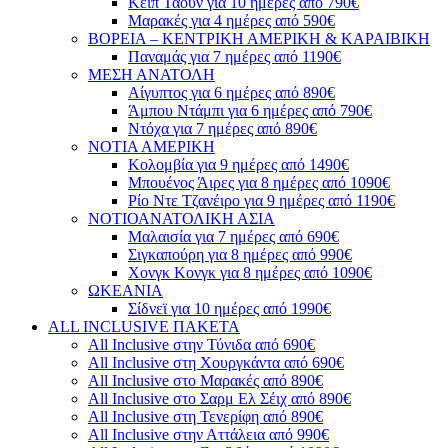
Κέιπ Τάουν για 10 ημέρες από 790€
Μαρακές για 4 ημέρες από 590€
ΒΟΡΕΙΑ – ΚΕΝΤΡΙΚΗ ΑΜΕΡΙΚΗ & ΚΑΡΑΙΒΙΚΗ
Παναμάς για 7 ημέρες από 1190€
ΜΕΣΗ ΑΝΑΤΟΛΗ
Αίγυπτος για 6 ημέρες από 890€
Άμπου Ντάμπι για 6 ημέρες από 790€
Ντόχα για 7 ημέρες από 890€
ΝΟΤΙΑ ΑΜΕΡΙΚΗ
Κολομβία για 9 ημέρες από 1490€
Μπουένος Άιρες για 8 ημέρες από 1090€
Ρίο Ντε Τζανέιρο για 9 ημέρες από 1190€
ΝΟΤΙΟΑΝΑΤΟΛΙΚΗ ΑΣΙΑ
Μαλαισία για 7 ημέρες από 690€
Σιγκαπούρη για 8 ημέρες από 990€
Χονγκ Κονγκ για 8 ημέρες από 1090€
ΩΚΕΑΝΙΑ
Σίδνεϊ για 10 ημέρες από 1990€
ALL INCLUSIVE ΠΑΚΕΤΑ
All Inclusive στην Τύνιδα από 690€
All Inclusive στη Χουργκάντα από 690€
All Inclusive στο Μαρακές από 890€
All Inclusive στο Σαρμ Ελ Σέιχ από 890€
All Inclusive στη Τενερίφη από 890€
All Inclusive στην Αττάλεια από 990€