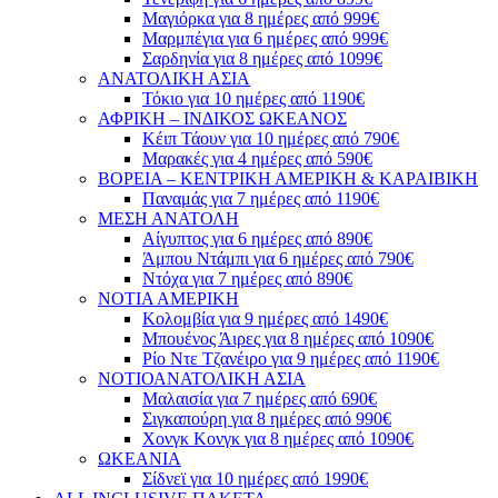
Μαγιόρκα για 8 ημέρες από 999€
Μαρμπέγια για 6 ημέρες από 999€
Σαρδηνία για 8 ημέρες από 1099€
ΑΝΑΤΟΛΙΚΗ ΑΣΙΑ
Τόκιο για 10 ημέρες από 1190€
ΑΦΡΙΚΗ – ΙΝΔΙΚΟΣ ΩΚΕΑΝΟΣ
Κέιπ Τάουν για 10 ημέρες από 790€
Μαρακές για 4 ημέρες από 590€
ΒΟΡΕΙΑ – ΚΕΝΤΡΙΚΗ ΑΜΕΡΙΚΗ & ΚΑΡΑΙΒΙΚΗ
Παναμάς για 7 ημέρες από 1190€
ΜΕΣΗ ΑΝΑΤΟΛΗ
Αίγυπτος για 6 ημέρες από 890€
Άμπου Ντάμπι για 6 ημέρες από 790€
Ντόχα για 7 ημέρες από 890€
ΝΟΤΙΑ ΑΜΕΡΙΚΗ
Κολομβία για 9 ημέρες από 1490€
Μπουένος Άιρες για 8 ημέρες από 1090€
Ρίο Ντε Τζανέιρο για 9 ημέρες από 1190€
ΝΟΤΙΟΑΝΑΤΟΛΙΚΗ ΑΣΙΑ
Μαλαισία για 7 ημέρες από 690€
Σιγκαπούρη για 8 ημέρες από 990€
Χονγκ Κονγκ για 8 ημέρες από 1090€
ΩΚΕΑΝΙΑ
Σίδνεϊ για 10 ημέρες από 1990€