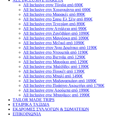
ALL INCLUSIVE ΠΑΚΕΤΑ
All Inclusive στην Τύνιδα από 690€
All Inclusive στη Χουργκάντα από 690€
All Inclusive στο Μαρακές από 890€
All Inclusive στο Σαρμ Ελ Σέιχ από 890€
All Inclusive στη Τενερίφη από 890€
All Inclusive στην Αττάλεια από 990€
All Inclusive στη Ζανζιβάρη από 1090€
All Inclusive στη Μαγιόρκα από 1090€
All Inclusive στο Μεξικό από 1090€
All Inclusive στον Άγιο Δομίνικο από 1190€
All Inclusive στο Ντουμπάι από 1190€
All Inclusive στο Βιετνάμ από 1290€
All Inclusive στο Μαυρίκιο από 1290€
All Inclusive στις Μαλδίβες από 1390€
All Inclusive στο Πουκέτ από 1390€
All Inclusive στο Μπαλί από 1490€
All Inclusive στη Μαδαγασκάρη από 1690€
All Inclusive στο Πράσινο Ακρωτήρι από 1790€
All Inclusive στην Αρούμπα από 1990€
All Inclusive στις Μπαχάμες από 1990€
TAILOR MADE TRIPS
ΕΤΑΙΡΙΚΑ ΤΑΞΙΔΙΑ
ΕΚΔΡΟΜΕΣ ΣΥΛΛΟΓΩΝ & ΣΩΜΑΤΕΙΩΝ
ΕΠΙΚΟΙΝΩΝΙΑ