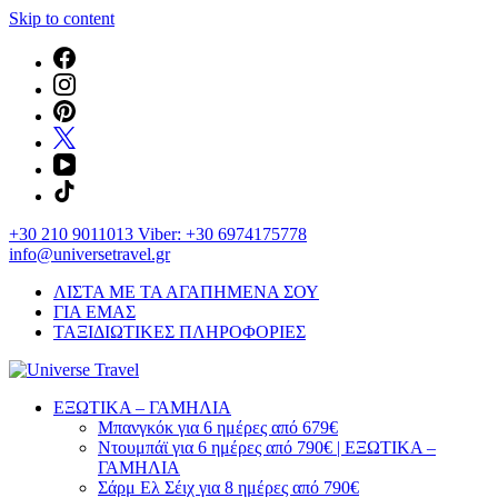
Skip to content
+30 210 9011013 Viber: +30 6974175778
info@universetravel.gr
ΛΙΣΤΑ ΜΕ ΤΑ ΑΓΑΠΗΜΕΝΑ ΣΟΥ
ΓΙΑ ΕΜΑΣ
ΤΑΞΙΔΙΩΤΙΚΕΣ ΠΛΗΡΟΦΟΡΙΕΣ
You will love the way you travel
ΕΞΩΤΙΚΑ – ΓΑΜΗΛΙΑ
Universe Travel
Μπανγκόκ για 6 ημέρες από 679€
Ντουμπάϊ για 6 ημέρες από 790€ | ΕΞΩΤΙΚΑ –
ΓΑΜΗΛΙΑ
Σάρμ Ελ Σέιχ για 8 ημέρες από 790€