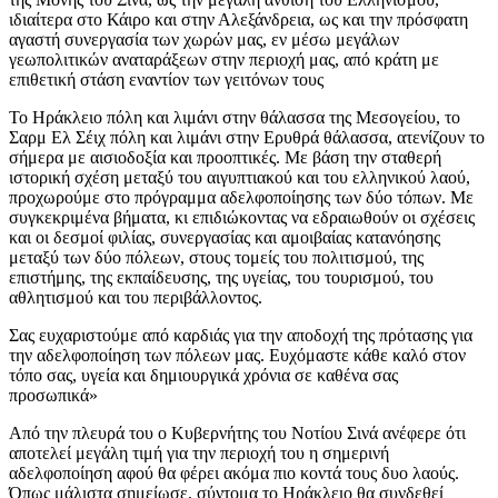
ιδιαίτερα στο Κάιρο και στην Αλεξάνδρεια, ως και την πρόσφατη
αγαστή συνεργασία των χωρών μας, εν μέσω μεγάλων
γεωπολιτικών αναταράξεων στην περιοχή μας, από κράτη με
επιθετική στάση εναντίον των γειτόνων τους
Το Ηράκλειο πόλη και λιμάνι στην θάλασσα της Μεσογείου, το
Σαρμ Ελ Σέιχ πόλη και λιμάνι στην Ερυθρά θάλασσα, ατενίζουν το
σήμερα με αισιοδοξία και προοπτικές. Με βάση την σταθερή
ιστορική σχέση μεταξύ του αιγυπτιακού και του ελληνικού λαού,
προχωρούμε στο πρόγραμμα αδελφοποίησης των δύο τόπων. Με
συγκεκριμένα βήματα, κι επιδιώκοντας να εδραιωθούν οι σχέσεις
και οι δεσμοί φιλίας, συνεργασίας και αμοιβαίας κατανόησης
μεταξύ των δύο πόλεων, στους τομείς του πολιτισμού, της
επιστήμης, της εκπαίδευσης, της υγείας, του τουρισμού, του
αθλητισμού και του περιβάλλοντος.
Σας ευχαριστούμε από καρδιάς για την αποδοχή της πρότασης για
την αδελφοποίηση των πόλεων μας. Ευχόμαστε κάθε καλό στον
τόπο σας, υγεία και δημιουργικά χρόνια σε καθένα σας
προσωπικά»
Από την πλευρά του ο Κυβερνήτης του Νοτίου Σινά ανέφερε ότι
αποτελεί μεγάλη τιμή για την περιοχή του η σημερινή
αδελφοποίηση αφού θα φέρει ακόμα πιο κοντά τους δυο λαούς.
Όπως μάλιστα σημείωσε, σύντομα το Ηράκλειο θα συνδεθεί