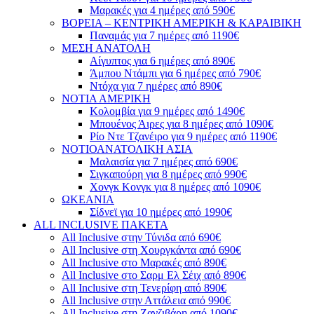
Μαρακές για 4 ημέρες από 590€
ΒΟΡΕΙΑ – ΚΕΝΤΡΙΚΗ ΑΜΕΡΙΚΗ & ΚΑΡΑΙΒΙΚΗ
Παναμάς για 7 ημέρες από 1190€
ΜΕΣΗ ΑΝΑΤΟΛΗ
Αίγυπτος για 6 ημέρες από 890€
Άμπου Ντάμπι για 6 ημέρες από 790€
Ντόχα για 7 ημέρες από 890€
ΝΟΤΙΑ ΑΜΕΡΙΚΗ
Κολομβία για 9 ημέρες από 1490€
Μπουένος Άιρες για 8 ημέρες από 1090€
Ρίο Ντε Τζανέιρο για 9 ημέρες από 1190€
ΝΟΤΙΟΑΝΑΤΟΛΙΚΗ ΑΣΙΑ
Μαλαισία για 7 ημέρες από 690€
Σιγκαπούρη για 8 ημέρες από 990€
Χονγκ Κονγκ για 8 ημέρες από 1090€
ΩΚΕΑΝΙΑ
Σίδνεϊ για 10 ημέρες από 1990€
ALL INCLUSIVE ΠΑΚΕΤΑ
All Inclusive στην Τύνιδα από 690€
All Inclusive στη Χουργκάντα από 690€
All Inclusive στο Μαρακές από 890€
All Inclusive στο Σαρμ Ελ Σέιχ από 890€
All Inclusive στη Τενερίφη από 890€
All Inclusive στην Αττάλεια από 990€
All Inclusive στη Ζανζιβάρη από 1090€