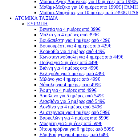
Μαϊάμι-Άγιος Δομίνικος για 10 ημέρες από 1
Μαϊάμι-Μεξικό για 10 ημέρες από 1990€ | Γ
Μαϊάμι-Μπαχάμες για 10 ημέρες από 2390€ |
ΑΤΟΜΙΚΑ ΤΑΞΙΔΙΑ
ΕΥΡΩΠΗ
Βενετία για 4 ημέρες από 399€
Μάλτα για 4 ημέρες από 399€
Βουδαπέστη για 4 ημέρες από 429€
Βουκουρέστι για 4 ημέρες από 429€
Κρακοβία για 4 ημέρες από 449€
Κωνσταντινούπολη για 4 ημέρες από 449€
Πράγα για 5 ημέρες από 449€
Βιέννη για 4 ημέρες στα 499€
Βελιγράδι για 5 ημέρες από 499€
Μιλάνο για 4 ημέρες από 499€
Νάπολη για 4 ημέρες στα 499€
Ρώμη για 4 ημέρες από 499€
Δουβλίνο για 5 ημέρες από 549€
Λισαβόνα για 5 ημέρες από 549€
Λονδίνο για 4 ημέρες από 549€
Άμστερνταμ για 4 ημέρες από 599€
Βαρκελώνη για 4 ημέρες από 599€
Μαδρίτη για 5 ημέρες από 599€
Ντουμπρόβνικ για 6 ημέρες από 599€
Εδιμβούργο για 4 ημέρες από 649€