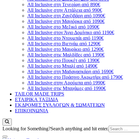
All Inclusive στη Τενερίφη από 890€
All Inclusive στην Αττάλεια από 990€
All Inclusive στη Ζανζιβάρη από 1090€
All Inclusive στη Μαγιόρκα από 1090€
All Inclusive στο Μεξικό από 1090€
All Inclusive στον Άγιο Δομίνικο από 1190€
All Inclusive στο Ντουμπάι από 1190€
All Inclusive στο Βιετνάμ από 1290€
All Inclusive στο Μαυρίκιο από 1290€
All Inclusive στις Μαλδίβες από 1390€
All Inclusive στο Πουκέτ από 1390€
All Inclusive στο Μπαλί από 1490€
All Inclusive στη Μαδαγασκάρη από 1690€
All Inclusive στο Πράσινο Ακρωτήρι από 1790€
All Inclusive στην Αρούμπα από 1990€
All Inclusive στις Μπαχάμες από 1990€
TAILOR MADE TRIPS
ΕΤΑΙΡΙΚΑ ΤΑΞΙΔΙΑ
ΕΚΔΡΟΜΕΣ ΣΥΛΛΟΓΩΝ & ΣΩΜΑΤΕΙΩΝ
ΕΠΙΚΟΙΝΩΝΙΑ
Looking for Something?
Search anything and hit enter.