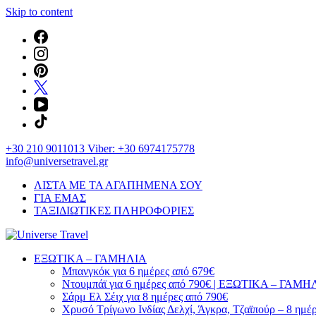
Skip to content
+30 210 9011013 Viber: +30 6974175778
info@universetravel.gr
ΛΙΣΤΑ ΜΕ ΤΑ ΑΓΑΠΗΜΕΝΑ ΣΟΥ
ΓΙΑ ΕΜΑΣ
ΤΑΞΙΔΙΩΤΙΚΕΣ ΠΛΗΡΟΦΟΡΙΕΣ
You will love the way you travel
ΕΞΩΤΙΚΑ – ΓΑΜΗΛΙΑ
Universe Travel
Μπανγκόκ για 6 ημέρες από 679€
Ντουμπάϊ για 6 ημέρες από 790€ | ΕΞΩΤΙΚΑ – ΓΑΜΗ
Σάρμ Ελ Σέιχ για 8 ημέρες από 790€
Χρυσό Τρίγωνο Ινδίας Δελχί, Άγκρα, Τζαϊπούρ – 8 ημέ