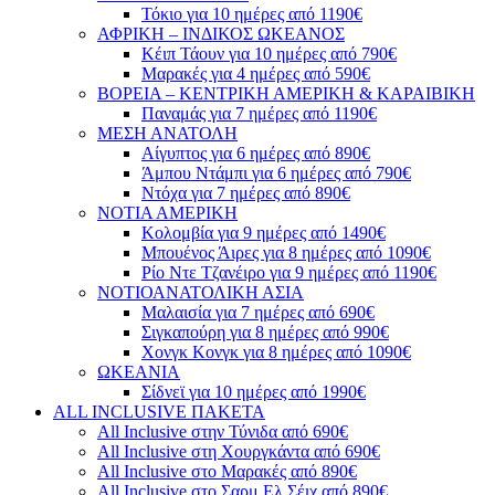
Τόκιο για 10 ημέρες από 1190€
ΑΦΡΙΚΗ – ΙΝΔΙΚΟΣ ΩΚΕΑΝΟΣ
Κέιπ Τάουν για 10 ημέρες από 790€
Μαρακές για 4 ημέρες από 590€
ΒΟΡΕΙΑ – ΚΕΝΤΡΙΚΗ ΑΜΕΡΙΚΗ & ΚΑΡΑΙΒΙΚΗ
Παναμάς για 7 ημέρες από 1190€
ΜΕΣΗ ΑΝΑΤΟΛΗ
Αίγυπτος για 6 ημέρες από 890€
Άμπου Ντάμπι για 6 ημέρες από 790€
Ντόχα για 7 ημέρες από 890€
ΝΟΤΙΑ ΑΜΕΡΙΚΗ
Κολομβία για 9 ημέρες από 1490€
Μπουένος Άιρες για 8 ημέρες από 1090€
Ρίο Ντε Τζανέιρο για 9 ημέρες από 1190€
ΝΟΤΙΟΑΝΑΤΟΛΙΚΗ ΑΣΙΑ
Μαλαισία για 7 ημέρες από 690€
Σιγκαπούρη για 8 ημέρες από 990€
Χονγκ Κονγκ για 8 ημέρες από 1090€
ΩΚΕΑΝΙΑ
Σίδνεϊ για 10 ημέρες από 1990€
ALL INCLUSIVE ΠΑΚΕΤΑ
All Inclusive στην Τύνιδα από 690€
All Inclusive στη Χουργκάντα από 690€
All Inclusive στο Μαρακές από 890€
All Inclusive στο Σαρμ Ελ Σέιχ από 890€